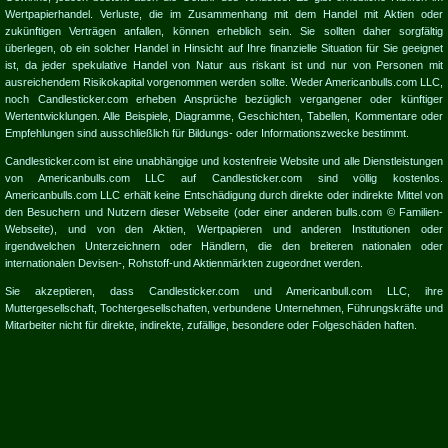
Wertpapierhandel. Verluste, die im Zusammenhang mit dem Handel mit Aktien oder
zukünftigen Verträgen anfallen, können erheblich sein. Sie sollten daher sorgfältig
überlegen, ob ein solcher Handel in Hinsicht auf Ihre finanzielle Situation für Sie geeignet
ist, da jeder spekulative Handel von Natur aus riskant ist und nur von Personen mit
ausreichendem Risikokapital vorgenommen werden sollte. Weder Americanbulls.com LLC,
noch Candlesticker.com erheben Ansprüche bezüglich vergangener oder künftiger
Wertentwicklungen. Alle Beispiele, Diagramme, Geschichten, Tabellen, Kommentare oder
Empfehlungen sind ausschließlich für Bildungs- oder Informationszwecke bestimmt.
Candlesticker.com ist eine unabhängige und kostenfreie Website und alle Dienstleistungen
von Americanbulls.com LLC auf Candlesticker.com sind völlig kostenlos.
Americanbulls.com LLC erhält keine Entschädigung durch direkte oder indirekte Mittel von
den Besuchern und Nutzern dieser Webseite (oder einer anderen bulls.com © Familien-
Webseite), und von den Aktien, Wertpapieren und anderen Institutionen oder
irgendwelchen Unterzeichnern oder Händlern, die den breiteren nationalen oder
internationalen Devisen-, Rohstoff-und Aktienmärkten zugeordnet werden.
Sie akzeptieren, dass Candlesticker.com und Americanbull.com LLC, ihre
Muttergesellschaft, Tochtergesellschaften, verbundene Unternehmen, Führungskräfte und
Mitarbeiter nicht für direkte, indirekte, zufällige, besondere oder Folgeschäden haften.