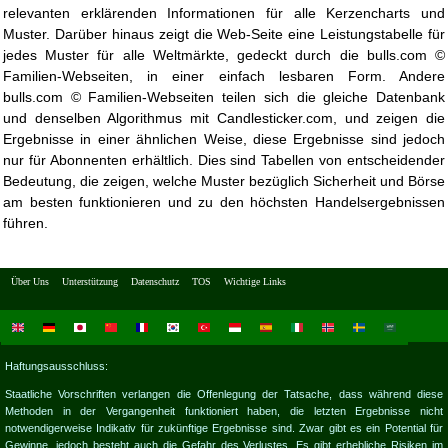
relevanten erklärenden Informationen für alle Kerzencharts und
Muster. Darüber hinaus zeigt die Web-Seite eine Leistungstabelle für
jedes Muster für alle Weltmärkte, gedeckt durch die bulls.com ©
Familien-Webseiten, in einer einfach lesbaren Form. Andere
bulls.com © Familien-Webseiten teilen sich die gleiche Datenbank
und denselben Algorithmus mit Candlesticker.com, und zeigen die
Ergebnisse in einer ähnlichen Weise, diese Ergebnisse sind jedoch
nur für Abonnenten erhältlich. Dies sind Tabellen von entscheidender
Bedeutung, die zeigen, welche Muster bezüglich Sicherheit und Börse
am besten funktionieren und zu den höchsten Handelsergebnissen
führen.
Über Uns
Unterstützung
Datenschutz
TOS
Wichtige Links
Haftungsausschluss:
Staatliche Vorschriften verlangen die Offenlegung der Tatsache, dass während diese
Methoden in der Vergangenheit funktioniert haben, die letzten Ergebnisse nicht
notwendigerweise Indikativ für zukünftige Ergebnisse sind. Zwar gibt es ein Potential für
Gewinne, jedoch besteht auch die Gefahr des Verlustes. Es gibt erhebliche Risiken im