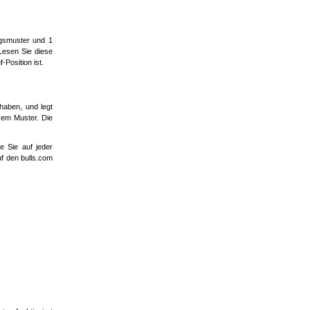
ngsmuster und 1
 Lesen Sie diese
Position ist.
 haben, und legt
esem Muster. Die
e Sie auf jeder
uf den bulls.com