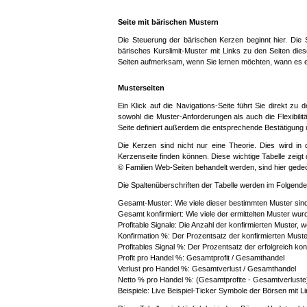
Seite mit bärischen Mustern
Die Steuerung der bärischen Kerzen beginnt hier. Die 
bärisches Kurslimit-Muster mit Links zu den Seiten die
Seiten aufmerksam, wenn Sie lernen möchten, wann es ein
Musterseiten
Ein Klick auf die Navigations-Seite führt Sie direkt zu
sowohl die Muster-Anforderungen als auch die Flexibilit
Seite definiert außerdem die entsprechende Bestätigung u
Die Kerzen sind nicht nur eine Theorie. Dies wird in 
Kerzenseite finden können. Diese wichtige Tabelle zeigt
© Familien Web-Seiten behandelt werden, sind hier gedec
Die Spaltenüberschriften der Tabelle werden im Folgenden
Gesamt-Muster: Wie viele dieser bestimmten Muster sind
Gesamt konfirmiert: Wie viele der ermittelten Muster wurd
Profitable Signale: Die Anzahl der konfirmierten Muster, 
Konfirmation %: Der Prozentsatz der konfirmierten Must
Profitables Signal %: Der Prozentsatz der erfolgreich ko
Profit pro Handel %: Gesamtprofit / Gesamthandel
Verlust pro Handel %: Gesamtverlust / Gesamthandel
Netto % pro Handel %: (Gesamtprofite - Gesamtverlust
Beispiele: Live Beispiel-Ticker Symbole der Börsen mit 