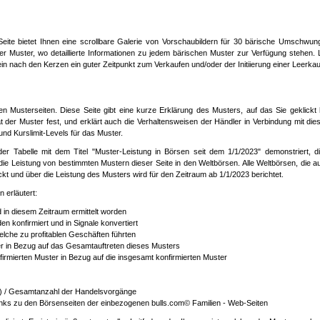
Seite bietet Ihnen eine scrollbare Galerie von Vorschaubildern für 30 bärische Umschwu
ser Muster, wo detaillierte Informationen zu jedem bärischen Muster zur Verfügung stehen.
 nach den Kerzen ein guter Zeitpunkt zum Verkaufen und/oder der Initiierung einer Leerkauf-
 den Musterseiten. Diese Seite gibt eine kurze Erklärung des Musters, auf das Sie geklickt
ät der Muster fest, und erklärt auch die Verhaltensweisen der Händler in Verbindung mit di
nd Kurslimit-Levels für das Muster.
der Tabelle mit dem Titel "Muster-Leistung in Börsen seit dem 1/1/2023" demonstriert, di
 die Leistung von bestimmten Mustern dieser Seite in den Weltbörsen. Alle Weltbörsen, die a
kt und über die Leistung des Musters wird für den Zeitraum ab 1/1/2023 berichtet.
 erläutert:
 in diesem Zeitraum ermittelt worden
en konfirmiert und in Signale konvertiert
welche zu profitablen Geschäften führten
er in Bezug auf das Gesamtauftreten dieses Musters
nfirmierten Muster in Bezug auf die insgesamt konfirmierten Muster
e) / Gesamtanzahl der Handelsvorgänge
Links zu den Börsenseiten der einbezogenen bulls.com© Familien - Web-Seiten