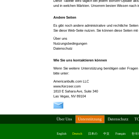
Diese Tabelle wird täglich bei jedem Börsen-Update aktua
und in welchen Märkten. Unserem besten Wissen nach ist d
Andere Seiten
Es gibt noch andere administrative und rechtliche Seite
Sie diese Web-Seite nutzen. Sie können diese Seiten mit e
Über uns
Nutzungsbedingungen
Datenschutz
Wie Sie uns kontaktieren können
Wenn Sie weitere Unterstützung benötigen oder Fragen 
bitte unter:
Americanbulls.com LLC
www.Kerzeer.com
1810 E Sahara Ave, Suite 340
Las Vegas, NV 89104
Über Uns
Unterstützung
Datenschutz
T
English
Deutsch
日本の
中文
Français
한국