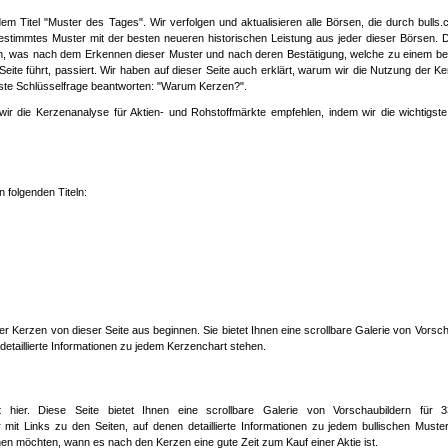
m Titel "Muster des Tages". Wir verfolgen und aktualisieren alle Börsen, die durch bulls
stimmtes Muster mit der besten neueren historischen Leistung aus jeder dieser Börsen. 
an, was nach dem Erkennen dieser Muster und nach deren Bestätigung, welche zu einem be
ite führt, passiert. Wir haben auf dieser Seite auch erklärt, warum wir die Nutzung der K
gste Schlüsselfrage beantworten: "Warum Kerzen?".
ir die Kerzenanalyse für Aktien- und Rohstoffmärkte empfehlen, indem wir die wichtigste
n folgenden Titeln:
r Kerzen von dieser Seite aus beginnen. Sie bietet Ihnen eine scrollbare Galerie von Vorsch
etaillierte Informationen zu jedem Kerzenchart stehen.
 hier. Diese Seite bietet Ihnen eine scrollbare Galerie von Vorschaubildern für 3
it Links zu den Seiten, auf denen detaillierte Informationen zu jedem bullischen Muste
nen möchten, wann es nach den Kerzen eine gute Zeit zum Kauf einer Aktie ist.