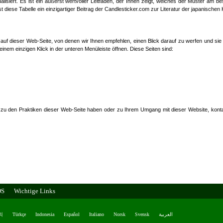
lisiert. Es ist ein äußerst wertvoller Leitfaden, der Ihnen zeigt, welches der Muster am bes
iese Tabelle ein einzigartiger Beitrag der Candlesticker.com zur Literatur der japanischen
n auf dieser Web-Seite, von denen wir Ihnen empfehlen, einen Blick darauf zu werfen und sie
inem einzigen Klick in der unteren Menüleiste öffnen. Diese Seiten sind:
zu den Praktiken dieser Web-Seite haben oder zu Ihrem Umgang mit dieser Website, konta
OS
Wichtige Links
의
Türkçe
Indonesia
Español
Italiano
Norsk
Svensk
العربية