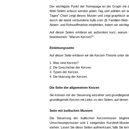
Der wichtigste Punkt der Homepage ist der Graph mit de
Web-Seiten erfasst werden jeden Tag und wählen ein be
Tages" Chart zeigt dieses Muster und zeigt graphisch 
durch die damit verbundene bulls.com @ Familien-Web-Se
Aktien- und Rohstoffmärkte empfehlen, indem wir wichti
Auf dieser Seiten erklären wir außerdem kurz, warum w
beantworten: "Warum Kerzen?".
Einleitungsseite
Auf dieser Seite erklären wir die Kerzen-Theorie unter de
1. Was sind Kerzen?
2. Die Geschichte der Kerzen.
3. Typen der Kerzen.
4. Die Nutzung der Kerzen.
Die Seite der allgemeinen Kerzen
Sie können mit der Steuerung einzelner und grundlegende
grundlegende Kerzen mit Links zu den Seiten, auf denen d
Seite mit bullischen Mustern
Die Steuerung der bullischen Kerzenmuster beginnt
Umschwungsmuster und 1 steigendes Kurslimit-Muster m
stehen. Lesen Sie diese Seiten aufmerksam, falls Sie ler