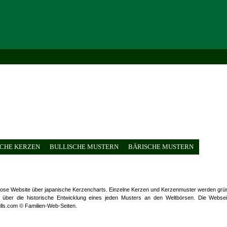
CHE KERZEN
BULLISCHE MUSTERN
BÄRISCHE MUSTERN
nlose Website über japanische Kerzencharts. Einzelne Kerzen und Kerzenmuster werden grün
n über die historische Entwicklung eines jeden Musters an den Weltbörsen. Die Websei
ulls.com © Familien-Web-Seiten.