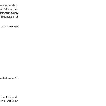
.com © Familien-
Der "Muster des
stimmten Signal
erzenanalyse für
 Schlüsselfrage
aubildern für 19
3 aufsteigende
r zur Verfügung