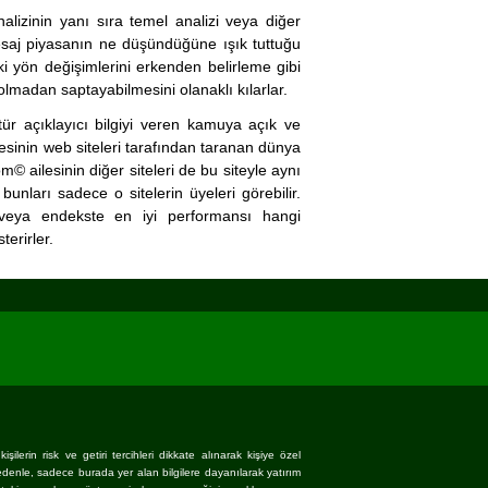
lizinin yanı sıra temel analizi veya diğer
mesaj piyasanın ne düşündüğüne ışık tuttuğu
i yön değişimlerini erkenden belirleme gibi
 olmadan saptayabilmesini olanaklı kılarlar.
r açıklayıcı bilgiyi veren kamuya açık ve
esinin web siteleri tarafından taranan dünya
© ailesinin diğer siteleri de bu siteyle aynı
unları sadece o sitelerin üyeleri görebilir.
veya endekste en iyi performansı hangi
erirler.
ilerin risk ve getiri tercihleri dikkate alınarak kişiye özel
nedenle, sadece burada yer alan bilgilere dayanılarak yatırım