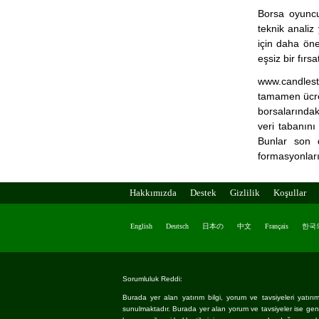
Borsa oyuncu
teknik analiz
için daha öne
eşsiz bir fırs
www.candlest
tamamen ücret
borsalarındaki
veri tabanını
Bunlar son 
formasyonları
Hakkımızda
Destek
Gizlilik
Koşullar
English
Deutsch
日本の
中文
Français
한국
Sorumluluk Reddi:
Burada yer alan yatırım bilgi, yorum ve tavsiyeleri yatırım 
sunulmaktadır. Burada yer alan yorum ve tavsiyeler ise genel