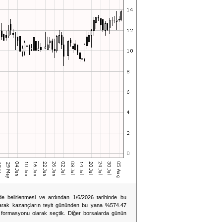
e belirlenmesi ve ardından 1/6/2026 tarihinde bu
larak kazançların teyit gününden bu yana %574.47
rmasyonu olarak seçtik. Diğer borsalarda günün