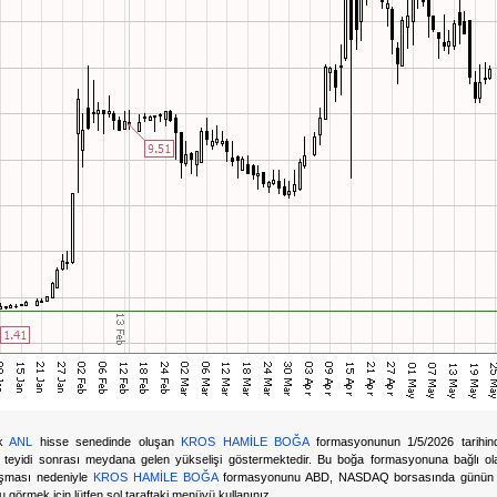
ik
ANL
hisse senedinde oluşan
KROS HAMİLE BOĞA
formasyonunun 1/5/2026 tarihind
teyidi sonrası meydana gelen yükselişi göstermektedir. Bu boğa formasyonuna bağlı o
aşması nedeniyle
KROS HAMİLE BOĞA
formasyonunu ABD, NASDAQ borsasında günün fo
görmek için lütfen sol taraftaki menüyü kullanınız.