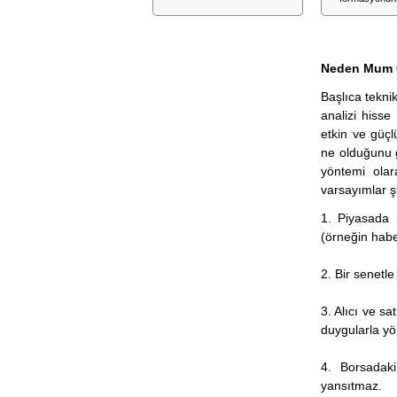
Neden Mum 
Başlıca tekni
analizi hiss
etkin ve güçl
ne olduğunu g
yöntemi olar
varsayımlar ş
1. Piyasada 
(örneğin haber
2. Bir senetle
3. Alıcı ve sat
duygularla yön
4. Borsadaki
yansıtmaz.