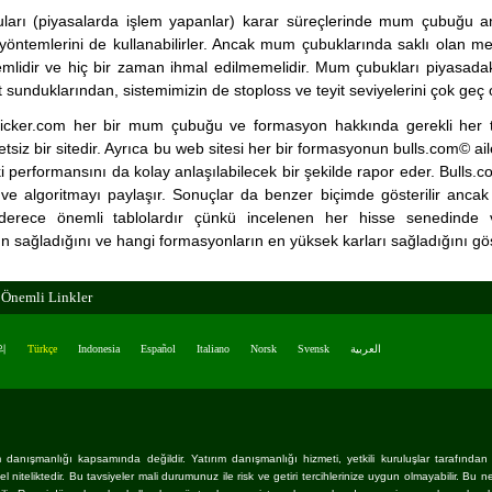
ları (piyasalarda işlem yapanlar) karar süreçlerinde mum çubuğu ana
 yöntemlerini de kullanabilirler. Ancak mum çubuklarında saklı olan 
mlidir ve hiç bir zaman ihmal edilmemelidir. Mum çubukları piyasadak
at sunduklarından, sistemimizin de stoploss ve teyit seviyelerini çok geç
icker.com her bir mum çubuğu ve formasyon hakkında gerekli her tü
siz bir sitedir. Ayrıca bu web sitesi her bir formasyonun bulls.com© ail
 performansını da kolay anlaşılabilecek bir şekilde rapor eder. Bulls.com
 ve algoritmayı paylaşır. Sonuçlar da benzer biçimde gösterilir ancak b
derece önemli tablolardır çünkü incelenen her hisse senedinde 
n sağladığını ve hangi formasyonların en yüksek karları sağladığını göst
Önemli Linkler
의
Türkçe
Indonesia
Español
Italiano
Norsk
Svensk
العربية
danışmanlığı kapsamında değildir. Yatırım danışmanlığı hizmeti, yetkili kuruluşlar tarafından kiş
 niteliktedir. Bu tavsiyeler mali durumunuz ile risk ve getiri tercihlerinize uygun olmayabilir. Bu 