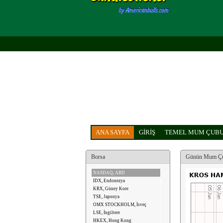
ANA SAYFA
GİRİŞ
TEMEL MUM ÇUBU
Borsa
Günün Mum Çu
NASDAQ, ABD
IDX, Endonezya
KRX, Güney Kore
TSE, Japonya
OMX STOCKHOLM, İsveç
LSE, İngiltere
HKEX, Hong Kong