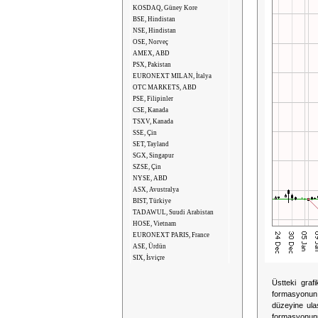
KOSDAQ, Güney Kore
BSE, Hindistan
NSE, Hindistan
OSE, Norveç
AMEX, ABD
PSX, Pakistan
EURONEXT MILAN, İtalya
OTC MARKETS, ABD
PSE, Filipinler
CSE, Kanada
TSXV, Kanada
SSE, Çin
SET, Tayland
SGX, Singapur
SZSE, Çin
NYSE, ABD
ASX, Avustralya
BIST, Türkiye
TADAWUL, Suudi Arabistan
HOSE, Vietnam
EURONEXT PARIS, France
ASE, Ürdün
SIX, İsviçre
Üstteki graf
formasyonun 
düzeyine ul
formasyonunu 