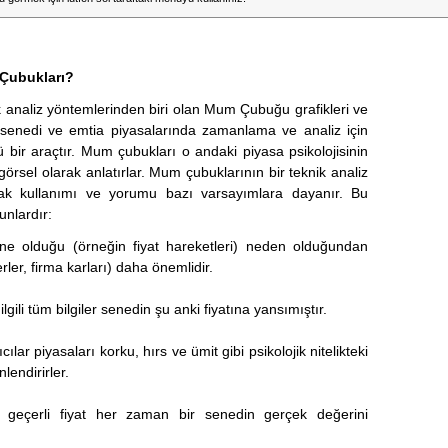
Çubukları?
k analiz yöntemlerinden biri olan Mum Çubuğu grafikleri ve
e senedi ve emtia piyasalarında zamanlama ve analiz için
ü bir araçtır. Mum çubukları o andaki piyasa psikolojisinin
örsel olarak anlatırlar. Mum çubuklarının bir teknik analiz
ak kullanımı ve yorumu bazı varsayımlara dayanır. Bu
unlardır:
ne olduğu (örneğin fiyat hareketleri) neden olduğundan
ler, firma karları) daha önemlidir.
 ilgili tüm bilgiler senedin şu anki fiyatına yansımıştır.
ıcılar piyasaları korku, hırs ve ümit gibi psikolojik nitelikteki
lendirirler.
 geçerli fiyat her zaman bir senedin gerçek değerini