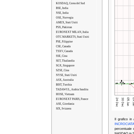
KOSDAQ, Corea del Sud
BSE, India
NSE, India
OSE, Norvegia
AMEX, Stati Uniti
PSX, Pakistan
EURONEXT MILAN, Italia
OTC MARKETS, Stati Uniti
PSE, Filippine
CSE, Canada
TSXV, Canada
SSE, Cina
SET, Thailandia
SGX, Singapore
SZSE, Cina
NYSE, Stati Uniti
ASX, Australia
BIST, Turchia
TADAWUL, Arabia Saudita
HOSE, Vietnam
EURONEXT PARIS, France
ASE, Giordania
SIX, Svizzera
Il grafico i
INCROCIATA
percentuale 
NASDAQ in Sta