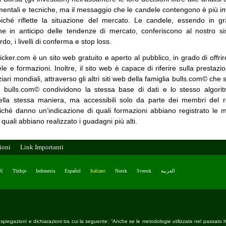
mentali e tecniche, ma il messaggio che le candele contengono è più 
oiché riflette la situazione del mercato. Le candele, essendo in gr
ne in anticipo delle tendenze di mercato, conferiscono al nostro si
rdo, i livelli di conferma e stop loss.
cker.com è un sito web gratuito e aperto al pubblico, in grado di offrir
le e formazioni. Inoltre, il sito web è capace di riferire sulla prestaz
iari mondiali, attraverso gli altri siti web della famiglia bulls.com© che 
a bulls.com© condividono la stessa base di dati e lo stesso algoritmo
nella stessa maniera, ma accessibili solo da parte dei membri del re
iché danno un’indicazione di quali formazioni abbiano registrato le mig
 e quali abbiano realizzato i guadagni più alti.
ioni
Link Importanti
의
Türkçe
Indonesia
Español
Italiano
Norsk
Svensk
العربية
e spiegazioni e dichiarazioni tra cui la seguente: “Anche se le metodologie utilizzate nel passato 