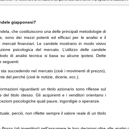
andele giapponesi?
ndela, che costituiscono una delle principali metodologie di
ca, sono dei mezzi potenti ed efficaci per le analisi e il
 mercati finanziari. Le candele mostrano in modo visivo
uazione psicologica del mercato. L’utilizzo delle candele
odo di analisi tecnica si basa su alcune ipotesi. Dette
e seguenti:
 sta succedendo nel mercato (cioè i movimenti di prezzo),
te del perché (cioè le notizie, dicerie, ecc.).
formazioni riguardanti un titolo azionario sono riflesse sul
 del titolo stesso. Gli acquirenti e i venditori orientano i
cezioni psicologiche quali paure, ingordigie o speranze.
ttuale, perciò, non riflette sempre il valore reale di un titolo
la Borsa (gli investitori) nell’assumere le loro decisioni oltre alle anali