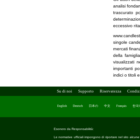
analisi fonda
trascurato p
determinazio
eccessivo rita
www.candlesti
singole cande
mercati finanz
della famigli
visualizzati 
importanti po
indici o titoli
Su di noi
Supporto
Riservatezza
Condiz
English
Deutsch
日本の
中文
Français
한국
Esonero da Responsabilità:
Le normative ufficiali impongono di riportare nel sito alcun