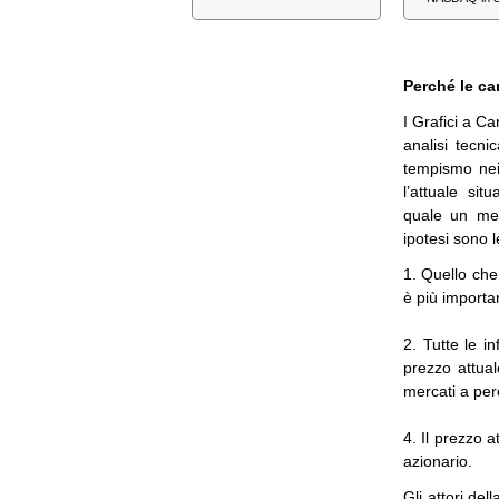
Perché le c
I Grafici a Ca
analisi tecni
tempismo nei
l’attuale sit
quale un met
ipotesi sono l
1. Quello che
è più importan
2. Tutte le in
prezzo attuale
mercati a per
4. Il prezzo a
azionario.
Gli attori del