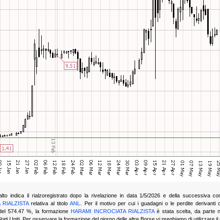
n alto indica il rialzoregistrato dopo la rivelazione in data 1/5/2026 e della successiva
 RIALZISTA
relativa al titolo
ANL
. Per il motivo per cui i guadagni o le perdite
derivanti 
del 574.47 %, la formazione
HARAMI INCROCIATA RIALZISTA
è stata scelta, da parte n
ti Uniti. Per osservare la formazione del giorno delle altre Borse vi preghiamo di utilizzare il