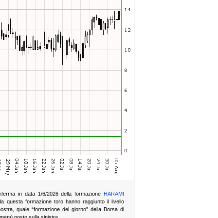
 conferma in data 1/6/2026 della formazione
HARAMI
da questa formazione toro hanno raggiunto il livello
ostra, quale “formazione del giorno” della Borsa di
 menù posto sulla sinistra.