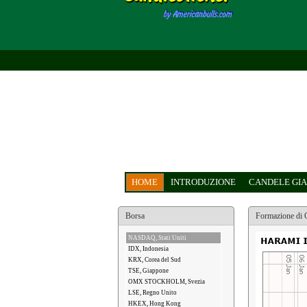
HOME
INTRODUZIONE
CANDELE GIA
Borsa
Formazione di 
NASDAQ, Stati Uniti
IDX, Indonesia
KRX, Corea del Sud
TSE, Giappone
OMX STOCKHOLM, Svezia
LSE, Regno Unito
HKEX, Hong Kong