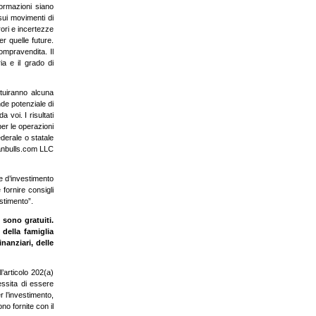
formazioni siano
 sui movimenti di
ori e incertezze
r quelle future.
ompravendita. Il
ia e il grado di
tuiranno alcuna
de potenziale di
 voi. I risultati
per le operazioni
derale o statale
canbulls.com LLC
te d’investimento
 fornire consigli
estimento”.
 sono gratuiti.
della famiglia
anziari, delle
’articolo 202(a)
essita di essere
r l’investimento,
no fornite con il