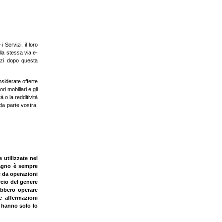
 Servizi, il loro
la stessa via e-
izi dopo questa
nsiderate offerte
ri mobiliari e gli
 o la redditività
da parte vostra.
 utilizzate nel
adagno è sempre
 e da operazioni
rcio del genere
rebbero operare
e affermazioni
i hanno solo lo