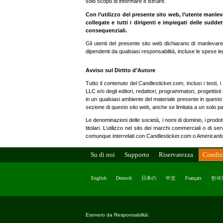
solo scopo di informare e istruire.
Con l’utilizzo del presente sito web, l’utente manle
collegate e tutti i dirigenti e impiegati delle sudde
consequenziali.
Gli utenti del presente sito web dichiarano di manlevare 
dipendenti da qualsiasi responsabilità, incluse le spese lega
Avviso sul Diritto d’Autore
Tutto il contenuto del Candlesticker.com, inclusi i testi, i
LLC e/o degli editori, redattori, programmatori, progettisti 
in un qualsiasi ambiente del materiale presente in questo
sezione di questo sito web, anche se limitata a un solo par
Le denominazioni delle società, i nomi di dominio, i prodotti,
titolari. L’utilizzo nel sito dei marchi commerciali o di se
comunque interrelati con Candlesticker.com o Americanbul
Su di noi
Supporto
Riservatezza
Condiz
English
Deutsch
日本の
中文
Français
한국
Esonero da Responsabilità: