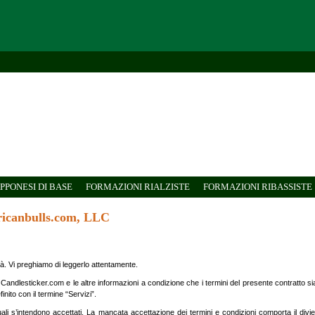
PPONESI DI BASE
FORMAZIONI RIALZISTE
FORMAZIONI RIBASSISTE
ericanbulls.com, LLC
lità. Vi preghiamo di leggerlo attentamente.
 Candlesticker.com e le altre informazioni a condizione che i termini del presente contratto sia
inito con il termine “Servizi”.
ttuali s’intendono accettati. La mancata accettazione dei termini e condizioni comporta il diviet