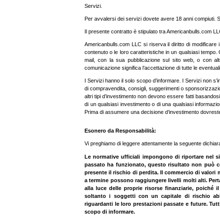
Servizi.
Per avvalersi dei servizi dovete avere 18 anni compiuti. S
Il presente contratto è stipulato tra Americanbulls.com L
Americanbulls.com LLC si riserva il diritto di modificare i
contenuto o le loro caratteristiche in un qualsiasi tempo
mail, con la sua pubblicazione sul sito web, o con al
comunicazione significa l’accettazione di tutte le eventual
I Servizi hanno il solo scopo d’informare. I Servizi non s’i
di compravendita, consigli, suggerimenti o sponsorizzazioni i
altri tipi d’investimento non devono essere fatti basandosi
di un qualsiasi investimento o di una qualsiasi informazi
Prima di assumere una decisione d’investimento dovreste 
Esonero da Responsabilità:
Vi preghiamo di leggere attentamente la seguente dichiar
Le normative ufficiali impongono di riportare nel s
passato ha funzionato, questo risultato non può cos
presente il rischio di perdita. Il commercio di valori
a termine possono raggiungere livelli molti alti. Pe
alla luce delle proprie risorse finanziarie, poiché
soltanto i soggetti con un capitale di rischio 
riguardanti le loro prestazioni passate e future. Tutt
scopo di informare.