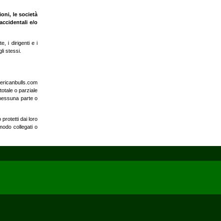
oni, le società
accidentali e/o
 i dirigenti e i
li stessi.
Americanbulls.com
totale o parziale
 nessuna parte o
 protetti dai loro
 modo collegati o