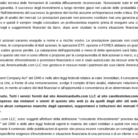
analisi tecnica delle formazioni di candela diffusamente riconosciute. Nonostante tutte le in
i garantita. Il successo degli investimenti a lungo termine giace nel calcolo delle probabilità
. Nell’ottenimento del successo la gestione del rischio assume un’importanza molto critica. Err
ie di analisi dei mercati. Le prestazioni passate non possono costituire mai una garanzia pe
co e quindi è sempre meglio consultare un professionista esperto prima di eseguire una c
gli e suggerimenti finanziari da darvi, dopo aver studiato la vostra situazione finanziar
ti azionari saranno eseguite a nome e a rischio vostro. Le prestazione passate non costi
rmine, le compravendite di titoli azionari, le operazioni ETF, opzione e FOREX abbiano un gran
subire grosse perdite. La valutazione dell’opportunità o meno di dette operazioni sarà fatta da
n questo sito non vi sono offerte o proposte per la compravendita di titoli azionari o merci, o 
sulente d’investimento o promotore finanziario e non è stato autorizzato da nessun ente fe
ificati. Americanbulls.com LLC non gestisce in nessun modo i patrimoni dei suoi clienti. Ameri
ent Company Act” del 1940 e nelle altre leggi federali relative ai valor immobiliari, il consulen
a che, a fronte di una remunerazione, svolge il compito di fare analisi, elaborare relazioni e
ni, in merito al valore dei titoli finanziari e all’opportunità o convenienza di un determinato inv
to. Tutti i servizi forniti dal sito Americanbulls.com LLC al sito candlesticker.com
so dai visitatori o utenti di questo sito web (o da quelli degli altri siti web 
alcun compenso neanche dagli operatori, supportatori e istituzioni dei mercati fin
.
.com LLC, sono soggetti all’infuori della definizione “consulente d’investimento” prevista dall
el 1940 e delle altre leggi federali vigenti in materia dei valori mobiliari e quindi non nec
tante il contenuto delle pubblicazioni di questo sito possa essere considerato un consiglio pe
 specifiche esigenze d’investimento o situazione finanziaria di una persona o di un cliente e so