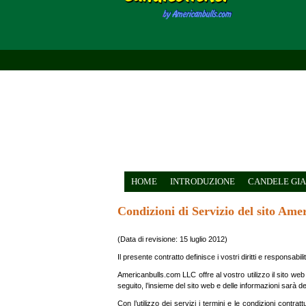
HOME
INTRODUZIONE
CANDELE GIA
Condizioni di Servizio del sito Am
(Data di revisione: 15 luglio 2012)
Il presente contratto definisce i vostri diritti e responsabi
Americanbulls.com LLC offre al vostro utilizzo il sito web
seguito, l’insieme del sito web e delle informazioni sarà def
Con l’utilizzo dei servizi i termini e le condizioni contra