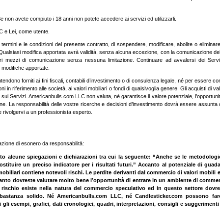
e non avete compiuto i 18 anni non potete accedere ai servizi ed utilizzarli.
LC e Lei, come utente.
 termini e le condizioni del presente contratto, di sospendere, modificare, abolire o eliminare i
. Qualsiasi modifica apportata avrà validità, senza alcuna eccezione, con la comunicazione del
tri mezzi di comunicazione senza nessuna limitazione. Continuare ad avvalersi dei Serv
i modifiche apportate.
ntendono forniti ai fini fiscali, contabili d’investimento o di consulenza legale, né per essere co
n riferimento alle società, ai valori mobiliari o fondi di qualsivoglia genere. Gli acquisti di valo
 sui Servizi. Americanbulls.com LLC non valuta, né garantisce il valore potenziale, l’opportunità
one. La responsabilità delle vostre ricerche e decisioni d’investimento dovrà essere assunta 
rivolgervi a un professionista esperto.
azione di esonero da responsabilità:
ito alcune spiegazioni e dichiarazioni tra cui la seguente: “Anche se le metodologie
tituire un preciso indicatore per i risultati futuri.” Accanto al potenziale di gu
 mobiliari contiene notevoli rischi. Le perdite derivanti dal commercio di valori mobili
rtanto dovreste valutare molto bene l’opportunità di entrare in un ambiente di comme
 il rischio esiste nella natura del commercio speculativo ed in questo settore dov
abbastanza solido. Né Americanbulls.com LLC, né Candlesticker.com possono far
i gli esempi, grafici, dati cronologici, quadri, interpretazioni, consigli e suggeriment