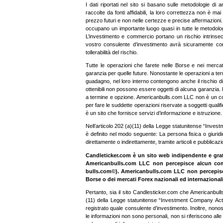
I dati riportati nel sito si basano sulle metodologie di 
raccolte da fonti affidabili, la loro correttezza non è ma
prezzo futuri e non nelle certezze e precise affermazioni
occupano un importante luogo quasi in tutte le metodolog
L’investimento e commercio portano un rischio intrinse
vostro consulente d’investimento avrà sicuramente consi
tollerabilità del rischio.
Tutte le operazioni che farete nelle Borse e nei merca
garanzia per quelle future. Nonostante le operazioni a te
guadagno, nel loro interno contengono anche il rischio di 
ottenibili non possono essere oggetti di alcuna garanzia. I
a termine e opzione. Americanbulls.com LLC non è un con
per fare le suddette operazioni riservate a soggetti qual
è un sito che fornisce servizi d’informazione e istruzione.
Nell’articolo 202 (a)(11) della Legge statunitense “Investm
è definito nel modo seguente: La persona fisica o giuridic
direttamente o indirettamente, tramite articoli e pubblicazio
Candleticker.com è un sito web indipendente e gratui
Americanbulls.com LLC non percepisce alcun compen
bulls.com©). Americanbulls.com LLC non percepisce 
Borse o dei mercati Forex nazionali ed internazionali
Pertanto, sia il sito Candlesticker.com che Americanbulls
(11) della Legge statunitense “Investment Company Act” d
registrato quale consulente d’investimento. Inoltre, nonos
le informazioni non sono personali, non si riferiscono alle