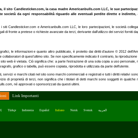
va, il sito Candlesticker.com, la casa madre Americanbulls.com LLC, le sue partecipazi
tte società da ogni responsabilità riguardo alle eventuali perdite dirette e indirette, 
i siti Candlesticker.com e Americanbulls.com LLC, le loro partecipazioni, le società collegate,
li di fronte a pretese o richieste avanzate da terzi, derivante dall’utilizzo dei servizi forniti dag
 grafici, le informazioni e quanto altro pubblicato, è protetto dai diritti d’autore © 2012 dell’
e collaboratori di quest’ultimo sito. Se non specificamente indicato il contrario, la riproduzione 
 sito web è vietata. Ciò significa che: a parte l’estrazione di una sola copia a uso personale,
agrafo, grafico o tabella, può essere copiata, riprodotta e utilizzata da parte dell’utente.
 servizi e marchi citati nel sito sono marchi commerciali e registrati e tutti i diritti relativi sono
rvizio di proprietà di terzi, non significa che i titolari di detti marchi sono soggetti in qualche
ls.com, né approvati o sponsorizzati da questi ultimi.
ioni
Link Importanti
의
Türkçe
Indonesia
Español
Italiano
Norsk
Svensk
العربية