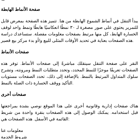
صفحة الأنماط الهابطة
يبدأ التنقل في أنماط الشموع الهابطة من هنا. تتميز هذه الصفحة بمعرض قابل
للتمرير يحتوي على صور مصغرة لـ ٣٠ نمطًا انعكاسيًا هابطًا ونمط واحد لوقف
الخسارة الهابط، كل منها مرتبط بصفحات معلومات مفصلة. ستساعدك دراسة
هذه الصفحات بعناية في تحديد الأوقات المثلى للبيع و/أو بدء مركز بيع قصير.
صفحات الأنماط
النقر على صفحة التنقل سينقلك مباشرةً إلى صفحات الأنماط. توفر هذه
الصفحات تعريفًا موجزًا للنمط المحدد، وتحدد متطلبات النمط ومرونته، وتشرح
سلوك المتداول المرتبط بالنمط. بالإضافة إلى ذلك، تحدد الصفحات مستويات
التأكيد ووقف الخسارة ذات الصلة بالنمط.
صفحات أخرى
هناك صفحات إدارية وقانونية أخرى على هذا الموقع نوصي بشدة بمراجعتها
قبل استخدامه. يمكنك الوصول إلى هذه الصفحات بنقرة واحدة من شريط
القائمة في الأسفل. هذه الصفحات هي:
معلومات عنا
شروط الخدمة