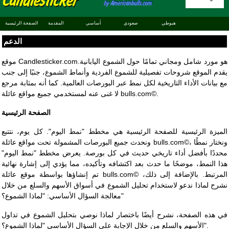
هبوطي
صعودي
أساسي
المقدمة
الصفحة الرئيسية
الدعم
موقع Candlesticker.comهو مورد شامل ومجاني تمامًا حول الشموع اليابانية.
يقدم الموقع شروحات تفصيلية للشموع الفردية وأنماط الشموع، جنبًا إلى جنب
مع بيانات الأداء التاريخية لكل نمط عبر البورصات العالمية. كما أنه بمثابة مرجع
لا غنى عنه لمستخدمي جميع مواقع عائلة bulls.com©.
الصفحة الرئيسية
الميزة الرئيسية للصفحة الرئيسية هي مخطط "نمط اليوم". كل يوم، نتتبع
ونحدث جميع البورصات المشمولة تحت مواقع عائلة bulls.com©، ونختار نمطًا
محددًا بأفضل أداء تاريخي حديث في كل بورصة. يعرض مخطط "نمط اليوم"
هذا النمط، موضحًا ما حدث بعد اكتشافه وتأكيده، مما يؤدي إلى إشارة نهائية
تم إنشاؤها بواسطة موقع عائلة bulls.com© المرتبط. بالإضافة إلى ذلك،
نشرح لماذا ندعو لاستخدام تحليل الشموع في أسواق الأسهم والسلع من خلال
معالجة السؤال الأساسي: "لماذا الشموع؟"
في هذه الصفحة، نشرح أيضًا باختصار لماذا نوصي بتحليل الشموع في تداول
الأسهم والسلع من خلال الإجابة على السؤال الأساسي "لماذا الشموع؟".