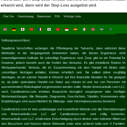
erkannt wird, dann wird der Stop-Loss ausgelöst wird.
Über Uns
Unterstützung
Datenschutz
TOS
Wichtige Links
Haftungsausschluss:
Staatliche Vorschriften verlangen die Offenlegung der Tatsache, dass während diese
Methoden in der Vergangenheit funktioniert haben, die letzten Ergebnisse nicht
notwendigerweise Indikativ für zukünftige Ergebnisse sind. Zwar gibt es ein Potential für
Gewinne, jedoch besteht auch die Gefahr des Verlustes. Es gibt erhebliche Risiken im
Wertpapierhandel. Verluste, die im Zusammenhang mit dem Handel mit Aktien oder
zukünftigen Verträgen anfallen, können erheblich sein. Sie sollten daher sorgfältig
überlegen, ob ein solcher Handel in Hinsicht auf Ihre finanzielle Situation für Sie geeignet
ist, da jeder spekulative Handel von Natur aus riskant ist und nur von Personen mit
ausreichendem Risikokapital vorgenommen werden sollte. Weder Americanbulls.com LLC,
noch Candlesticker.com erheben Ansprüche bezüglich vergangener oder künftiger
Wertentwicklungen. Alle Beispiele, Diagramme, Geschichten, Tabellen, Kommentare oder
Empfehlungen sind ausschließlich für Bildungs- oder Informationszwecke bestimmt.
Candlesticker.com ist eine unabhängige und kostenfreie Website und alle Dienstleistungen
von Americanbulls.com LLC auf Candlesticker.com sind völlig kostenlos.
Americanbulls.com LLC erhält keine Entschädigung durch direkte oder indirekte Mittel von
den Besuchern und Nutzern dieser Webseite (oder einer anderen bulls.com © Familien-