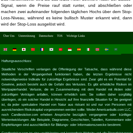
Signal, wenn die Preise rauf statt runter, und abschließen oder
machen zwei aufeinander folgenden täglichen Hochs über dem Stop-
Loss-Niveau, während es keine bullisch Muster erkannt wird, dann
wird der Stop-Loss ausgelöst wird.
Über Uns
Unterstützung
Datenschutz
TOS
Wichtige Links
Haftungsausschluss:
Staatliche Vorschriften verlangen die Offenlegung der Tatsache, dass während diese
Methoden in der Vergangenheit funktioniert haben, die letzten Ergebnisse nicht
notwendigerweise Indikativ für zukünftige Ergebnisse sind. Zwar gibt es ein Potential für
Gewinne, jedoch besteht auch die Gefahr des Verlustes. Es gibt erhebliche Risiken im
Wertpapierhandel. Verluste, die im Zusammenhang mit dem Handel mit Aktien oder
zukünftigen Verträgen anfallen, können erheblich sein. Sie sollten daher sorgfältig
überlegen, ob ein solcher Handel in Hinsicht auf Ihre finanzielle Situation für Sie geeignet
ist, da jeder spekulative Handel von Natur aus riskant ist und nur von Personen mit
ausreichendem Risikokapital vorgenommen werden sollte. Weder Americanbulls.com LLC,
noch Candlesticker.com erheben Ansprüche bezüglich vergangener oder künftiger
Wertentwicklungen. Alle Beispiele, Diagramme, Geschichten, Tabellen, Kommentare oder
Empfehlungen sind ausschließlich für Bildungs- oder Informationszwecke bestimmt.