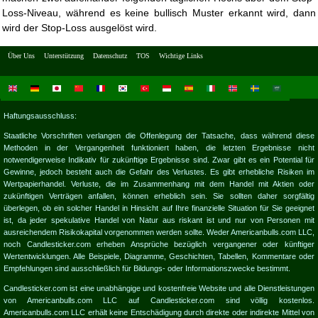
Loss-Niveau, während es keine bullisch Muster erkannt wird, dann
wird der Stop-Loss ausgelöst wird.
Über Uns
Unterstützung
Datenschutz
TOS
Wichtige Links
Haftungsausschluss:
Staatliche Vorschriften verlangen die Offenlegung der Tatsache, dass während diese
Methoden in der Vergangenheit funktioniert haben, die letzten Ergebnisse nicht
notwendigerweise Indikativ für zukünftige Ergebnisse sind. Zwar gibt es ein Potential für
Gewinne, jedoch besteht auch die Gefahr des Verlustes. Es gibt erhebliche Risiken im
Wertpapierhandel. Verluste, die im Zusammenhang mit dem Handel mit Aktien oder
zukünftigen Verträgen anfallen, können erheblich sein. Sie sollten daher sorgfältig
überlegen, ob ein solcher Handel in Hinsicht auf Ihre finanzielle Situation für Sie geeignet
ist, da jeder spekulative Handel von Natur aus riskant ist und nur von Personen mit
ausreichendem Risikokapital vorgenommen werden sollte. Weder Americanbulls.com LLC,
noch Candlesticker.com erheben Ansprüche bezüglich vergangener oder künftiger
Wertentwicklungen. Alle Beispiele, Diagramme, Geschichten, Tabellen, Kommentare oder
Empfehlungen sind ausschließlich für Bildungs- oder Informationszwecke bestimmt.
Candlesticker.com ist eine unabhängige und kostenfreie Website und alle Dienstleistungen
von Americanbulls.com LLC auf Candlesticker.com sind völlig kostenlos.
Americanbulls.com LLC erhält keine Entschädigung durch direkte oder indirekte Mittel von