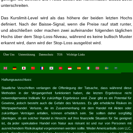
unterschreiten.
Das Kurslimit-Level wird als das höhere der beiden letzten Hochs
definiert. Nach der Baisse-Signal, wenn die Preise rauf statt runter,
und abschließen oder machen zwei aufeinander folgenden täglichen
Hochs über dem Stop-Loss-Niveau, während es keine bullisch Muster
erkannt wird, dann wird der Stop-Loss ausgelöst wird.
Über Uns
Unterstützung
Datenschutz
TOS
Wichtige Links
Haftungsausschluss:
Staatliche Vorschriften verlangen die Offenlegung der Tatsache, dass während diese
Methoden in der Vergangenheit funktioniert haben, die letzten Ergebnisse nicht
notwendigerweise Indikativ für zukünftige Ergebnisse sind. Zwar gibt es ein Potential für
Gewinne, jedoch besteht auch die Gefahr des Verlustes. Es gibt erhebliche Risiken im
Wertpapierhandel. Verluste, die im Zusammenhang mit dem Handel mit Aktien oder
zukünftigen Verträgen anfallen, können erheblich sein. Sie sollten daher sorgfältig
überlegen, ob ein solcher Handel in Hinsicht auf Ihre finanzielle Situation für Sie geeignet
ist, da jeder spekulative Handel von Natur aus riskant ist und nur von Personen mit
ausreichendem Risikokapital vorgenommen werden sollte. Weder Americanbulls.com LLC,