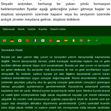
Sinyalin ardından, herhangi bir yukarı yönlü formasyon
belirlenemeden fiyatlar aşağı gideceğine yukarı gitmeye başlar ve
stoploss seviyesinin üzerinde kapanır veya bu seviyenin üzerinde
ardışık zirveler meydana gelirse, stoploss tetiklenir.
Hakkımızda
Destek
Gizlilik
Koşullar
Önemli Linkler
Sorumluluk Reddi:
Burada yer alan yatırım bilgi, yorum ve tavsiyeleri yatırım danışmanlığı kapsamında
değildir. Yatırım danışmanlığı hizmeti, yetkili kuruluşlar tarafından kişilerin risk ve getiri
tercihleri dikkate alınarak kişiye özel sunulmaktadır. Burada yer alan yorum ve tavsiyeler
ise genel niteliktedir. Bu tavsiyeler mali durumunuz ile risk ve getiri tercihlerinize uygun
olmayabilir. Bu nedenle, sadece burada yer alan bilgilere dayanılarak yatırım kararı
verilmesi beklentilerinize uygun sonuçlar doğurmayabilir. Resmi düzenlemeler, kullanılan
yöntemler geçmişte çalışmış olsa da geçmiş sonuçlar gelecekteki sonuçların göstergesi
olamaz gerçeğinin açıklanmasını gerektirmektedir. Kazandırma potansiyeli yanında
kaybetme riski de vardır. Menkul kıymet ticareti büyük riskler içerir. Menkul kıymet ticareti
ve vadeli işlem sözleşmelerine bağlı olarak oluşabilecek kayıplar çok önemli miktarlara
ulaşabilir. Bu yüzden mali durumunuzun ışığında yapacağınız böyle bir ticaretin sizin için
uygun olup olmadığını dikkatlice düşünmeniz gerekmektedir. Çünkü spekülatif ticaretin
tümü doğal olarak risklidir ve sadece yeterli risk sermayesine sahip bireyler tarafından