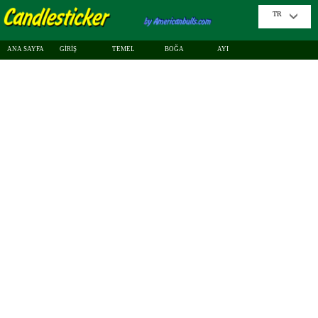
TR
ANA SAYFA
GİRİŞ
TEMEL
BOĞA
AYI