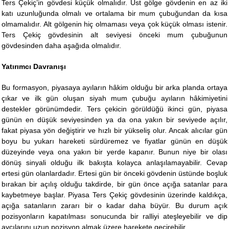
Ters Çekiç’in gövdesi küçük olmalıdır. Üst gölge gövdenin en az iki
katı uzunluğunda olmalı ve ortalama bir mum çubuğundan da kısa
olmamalıdır. Alt gölgenin hiç olmaması veya çok küçük olması istenir.
Ters Çekiç gövdesinin alt seviyesi önceki mum çubuğunun
gövdesinden daha aşağıda olmalıdır.
Yatırımcı Davranışı
Bu formasyon, piyasaya ayıların hâkim olduğu bir arka planda ortaya
çıkar ve ilk gün oluşan siyah mum çubuğu ayıların hâkimiyetini
destekler görünümdedir. Ters çekicin görüldüğü ikinci gün, piyasa
günün en düşük seviyesinden ya da ona yakın bir seviyede açılır,
fakat piyasa yön değiştirir ve hızlı bir yükseliş olur. Ancak alıcılar gün
boyu bu yukarı hareketi sürdüremez ve fiyatlar günün en düşük
düzeyinde veya ona yakın bir yerde kapanır. Bunun niye bir olası
dönüş sinyali olduğu ilk bakışta kolayca anlaşılamayabilir. Cevap
ertesi gün olanlardadır. Ertesi gün bir önceki gövdenin üstünde boşluk
bırakan bir açılış olduğu takdirde, bir gün önce açığa satanlar para
kaybetmeye başlar. Piyasa Ters Çekiç gövdesinin üzerinde kaldıkça,
açığa satanların zararı bir o kadar daha büyür. Bu durum açık
pozisyonların kapatılması sonucunda bir ralliyi ateşleyebilir ve dip
avcılarını uzun pozisyon almak üzere harekete geçirebilir.