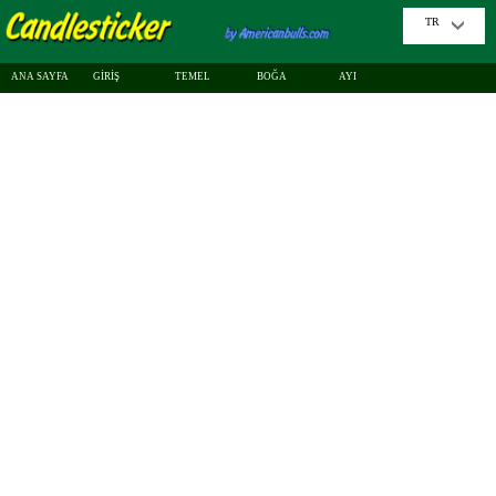
TR
ANA SAYFA
GİRİŞ
TEMEL
BOĞA
AYI