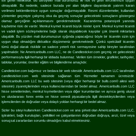
ise genel niteliktedir. Bu tavsiyeler mali durumunuz ile risk ve getiri tercihlerinize uygun
olmayabilir. Bu nedenle, sadece burada yer alan bilgilere dayanılarak yatırım kararı
verilmesi beklentilerinize uygun sonuçlar doğurmayabilir. Resmi düzenlemeler, kullanılan
yöntemler geçmişte çalışmış olsa da geçmiş sonuçlar gelecekteki sonuçların göstergesi
olamaz gerçeğinin açıklanmasını gerektirmektedir. Kazandırma potansiyeli yanında
kaybetme riski de vardır. Menkul kıymet ticareti büyük riskler içerir. Menkul kıymet ticareti
ve vadeli işlem sözleşmelerine bağlı olarak oluşabilecek kayıplar çok önemli miktarlara
ulaşabilir. Bu yüzden mali durumunuzun ışığında yapacağınız böyle bir ticaretin sizin için
uygun olup olmadığını dikkatlice düşünmeniz gerekmektedir. Çünkü spekülatif ticaretin
tümü doğal olarak risklidir ve sadece yeterli risk sermayesine sahip bireyler tarafından
yapılmalıdır. Ne Americanbulls.com LLC, ne de Candlesticker.com geçmiş ve gelecekteki
performansıyla ilgili herhangi bir iddiada bulunmaz. Verilen tüm örnekler, grafikler, tarihçeler,
tablolar, yorumlar, öneriler eğitim ve bilgilendirme amaçlıdır.
Candleticker.com bağımsız ve bedava bir web sitesidir. Americanbulls.com LLC tarafından
candlesticker.com web sitesinde sağlanan tüm Hizmetler tamamen ücretsizdir.
Americanbulls.com LLC bu web sitesinin (veya diğer herhangi bir bulls.com© ailesi web
sitesinin) ziyaretçilerinden veya kullanıcılarından bir bedel almaz. Americanbulls.com LLC
hisse senetlerinden, menkul kıymetlerden veya diğer kurumlardan ve ayrıca geniş ulusal
ve uluslararası forex emtia ve hisse senedi piyasalarıyla ilgili destekleyicilerden veya
işlemcilerden de doğrudan veya dolaylı yoldan herhangi bir bedel almaz.
Sizler bu siteyi kullanırken Candlesticker.com ve ana şirketi olan Americanbulls.com LLC,
iştirakleri, bağlı kuruluşları, yetkilileri ve çalışanlarının doğrudan doğruya, arızi, özel veya
sonuçsal zararlardan sorumlu olmadığını kabul etmektesiniz.