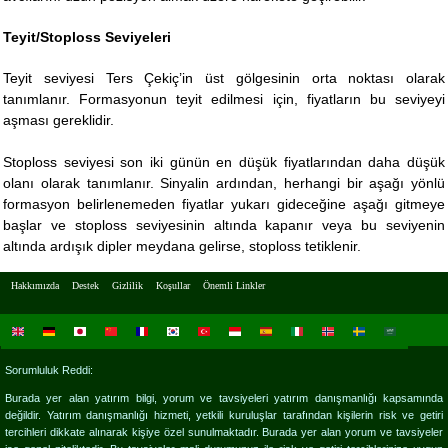
Teyit/Stoploss Seviyeleri
Teyit seviyesi Ters Çekiç’in üst gölgesinin orta noktası olarak
tanımlanır. Formasyonun teyit edilmesi için, fiyatların bu seviyeyi
aşması gereklidir.
Stoploss seviyesi son iki günün en düşük fiyatlarından daha düşük
olanı olarak tanımlanır. Sinyalin ardından, herhangi bir aşağı yönlü
formasyon belirlenemeden fiyatlar yukarı gideceğine aşağı gitmeye
başlar ve stoploss seviyesinin altında kapanır veya bu seviyenin
altında ardışık dipler meydana gelirse, stoploss tetiklenir.
Hakkımızda
Destek
Gizlilik
Koşullar
Önemli Linkler
Sorumluluk Reddi:
Burada yer alan yatırım bilgi, yorum ve tavsiyeleri yatırım danışmanlığı kapsamında
değildir. Yatırım danışmanlığı hizmeti, yetkili kuruluşlar tarafından kişilerin risk ve getiri
tercihleri dikkate alınarak kişiye özel sunulmaktadır. Burada yer alan yorum ve tavsiyeler