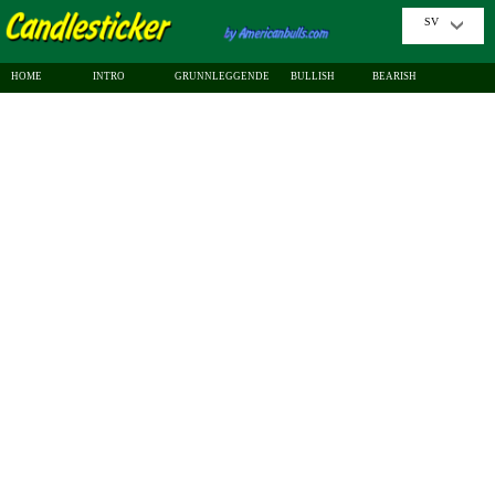
SV
HOME
INTRO
GRUNNLEGGENDE
BULLISH
BEARISH