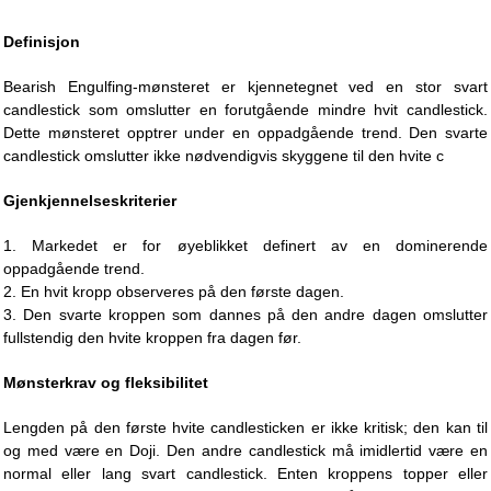
Definisjon
Bearish Engulfing-mønsteret er kjennetegnet ved en stor svart
candlestick som omslutter en forutgående mindre hvit candlestick.
Dette mønsteret opptrer under en oppadgående trend. Den svarte
candlestick omslutter ikke nødvendigvis skyggene til den hvite c
Gjenkjennelseskriterier
1. Markedet er for øyeblikket definert av en dominerende
oppadgående trend.
2. En hvit kropp observeres på den første dagen.
3. Den svarte kroppen som dannes på den andre dagen omslutter
fullstendig den hvite kroppen fra dagen før.
Mønsterkrav og fleksibilitet
Lengden på den første hvite candlesticken er ikke kritisk; den kan til
og med være en Doji. Den andre candlestick må imidlertid være en
normal eller lang svart candlestick. Enten kroppens topper eller