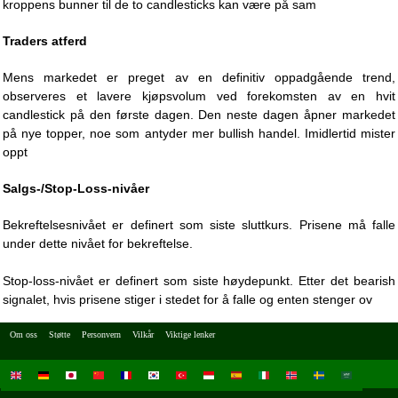
kroppens bunner til de to candlesticks kan være på sam
Traders atferd
Mens markedet er preget av en definitiv oppadgående trend,
observeres et lavere kjøpsvolum ved forekomsten av en hvit
candlestick på den første dagen. Den neste dagen åpner markedet
på nye topper, noe som antyder mer bullish handel. Imidlertid mister
oppt
Salgs-/Stop-Loss-nivåer
Bekreftelsesnivået er definert som siste sluttkurs. Prisene må falle
under dette nivået for bekreftelse.
Stop-loss-nivået er definert som siste høydepunkt. Etter det bearish
signalet, hvis prisene stiger i stedet for å falle og enten stenger ov
Om oss
Støtte
Personvern
Vilkår
Viktige lenker