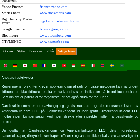
Metastock
Yahoo Finance
finance.yahoo.com
Stock Charts
www.stockcharts.com
Big Charts by Market
bigcharts.marketwatch.com
Watch
Google Finance
finance.google.com
Bloomberg
www.bloomberg.com
NTVMSNBC
www.ntvmsnbc.com
Om oss
Støtte
Personvern
Vilkår
Viktige lenker
Ansvarsfraskrivelser:
Regjeringens forskrifter krever opplysning om at selv om disse metodene kan ha fungert
tidligere, er ikke tidligere resultater nødvendigvis en indikasjon på fremtidige resultater.
Selv om det er potensial for fortjeneste, er det også risiko for tap. Det e
Candlesticker.com er et uavhengig og gratis nettsted, og alle tjenestene levert av
Americanbulls.com LLC på Candlesticker.com er helt gratis. Americanbulls.com LLC
mottar ingen kompensasjon ved noen direkte eller indirekte midler fra besøkende og
brukere
Du godtar at Candlesticker.com og Americanbulls.com LLC, dets morselskap,
datterselskaper, tilknyttede selskaper, offiserer og ansatte ikke skal være ansvarlige for