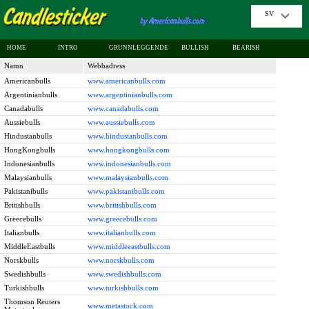
SV
HOME
INTRO
GRUNNLEGGENDE
BULLISH
BEARISH
Namn
Webbadress
Americanbulls
www.americanbulls.com
Argentinianbulls
www.argentinianbulls.com
Canadabulls
www.canadabulls.com
Aussiebulls
www.aussiebulls.com
Hindustanbulls
www.hindustanbulls.com
HongKongbulls
www.hongkongbulls.com
Indonesianbulls
www.indonesianbulls.com
Malaysianbulls
www.malaysianbulls.com
Pakistanibulls
www.pakistanibulls.com
Britishbulls
www.britishbulls.com
Greecebulls
www.greecebulls.com
Italianbulls
www.italianbulls.com
MiddleEastbulls
www.middleeastbulls.com
Norskbulls
www.norskbulls.com
Swedishbulls
www.swedishbulls.com
Turkishbulls
www.turkishbulls.com
Thomson Reuters
www.metastock.com