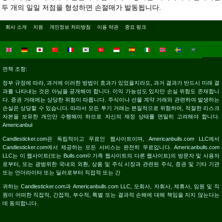
두 개의 일일 저점을 형성하면 손절매가 발동됩니다.
회사 소개
지원
개인정보 처리방침
이용 약관
중요 링크
면책 조항:
정부 규정에 따라, 과거에 이러한 방법이 효과가 있었을지라도, 과거 결과가 반드시 미래 결
과를 나타내는 것은 아님을 공개해야 합니다. 이익 가능성도 있지만 손실 위험도 존재합니
다. 증권 거래에는 상당한 위험이 따릅니다. 주식이나 선물 계약 거래와 관련하여 발생하는
손실은 상당할 수 있습니다. 따라서 모든 투기 거래는 본질적으로 위험하며, 적절한 리스크
자본을 보유한 개인만 수행해야 하므로 자신의 재정 상태를 면밀히 고려해야 합니다.
Americanbul
Candlesticker.com은 독립적이고 무료인 웹사이트이며, Americanbulls.com LLC에서
Candlesticker.com에서 제공하는 모든 서비스는 완전히 무료입니다. Americanbulls.com
LLC는 이 웹사이트(또는 Bulls.com© 가족 웹사이트의 다른 웹사이트)의 방문자 및 사용자
로부터, 또는 광범위한 국내외 외환, 상품 및 주식 시장과 관련된 주식, 증권 및 기타 기관
또는 언더라이터 또는 딜러로부터 직접적 또는 간
귀하는 Candlesticker.com과 Americanbulls.com LLC, 모회사, 자회사, 제휴사, 임원 및 직
원이 어떠한 직접적, 간접적, 부수적, 특별 또는 결과적 손해에 대해 책임을 지지 않는다는
데 동의합니다.