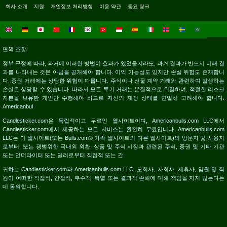
회사 소개
지원
개인정보 처리방침
이용 약관
중요 링크
면책 조항:
정부 규정에 따라, 과거에 이러한 방법이 효과가 있었을지라도, 과거 결과가 반드시 미래 결
과를 나타내는 것은 아님을 공개해야 합니다. 이익 가능성도 있지만 손실 위험도 존재합니
다. 증권 거래에는 상당한 위험이 따릅니다. 주식이나 선물 계약 거래와 관련하여 발생하는
손실은 상당할 수 있습니다. 따라서 모든 투기 거래는 본질적으로 위험하며, 적절한 리스크
자본을 보유한 개인만 수행해야 하므로 자신의 재정 상태를 면밀히 고려해야 합니다.
Americanbul
Candlesticker.com은 독립적이고 무료인 웹사이트이며, Americanbulls.com LLC에서
Candlesticker.com에서 제공하는 모든 서비스는 완전히 무료입니다. Americanbulls.com
LLC는 이 웹사이트(또는 Bulls.com© 가족 웹사이트의 다른 웹사이트)의 방문자 및 사용자
로부터, 또는 광범위한 국내외 외환, 상품 및 주식 시장과 관련된 주식, 증권 및 기타 기관
또는 언더라이터 또는 딜러로부터 직접적 또는 간
귀하는 Candlesticker.com과 Americanbulls.com LLC, 모회사, 자회사, 제휴사, 임원 및 직
원이 어떠한 직접적, 간접적, 부수적, 특별 또는 결과적 손해에 대해 책임을 지지 않는다는
데 동의합니다.