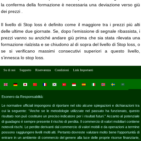
la conferma della formazione è necessaria una deviazione verso giù
dei prezzi .
Il livello di Stop loss è definito come il maggiore tra i prezzi più alti
delle ultime due giornate. Se, dopo l’emissione di segnale ribassista, i
prezzi vanno su anziché andare giù prima che sia stata rilevata una
formazione rialzista e se chiudono al di sopra del livello di Stop loss, o
se si verificano massimi consecutivi superiori a questo livello,
s’innesca lo stop loss.
Su di noi
Supporto
Riservatezza
Condizioni
Link Importanti
Esonero da Responsabilità:
Le normative ufficiali impongono di riportare nel sito alcune spiegazioni e dichiarazioni tra
cui la seguente: “Anche se le metodologie utilizzate nel passato ha funzionato, questo
risultato non può costituire un preciso indicatore per i risultati futuri.” Accanto al potenziale
di guadagno è sempre presente il rischio di perdita. Il commercio di valori mobiliari contiene
notevoli rischi. Le perdite derivanti dal commercio di valori mobili e da operazioni a termine
possono raggiungere livelli molti alti. Pertanto dovreste valutare molto bene l’opportunità di
entrare in un ambiente di commercio del genere alla luce delle proprie risorse finanziarie,