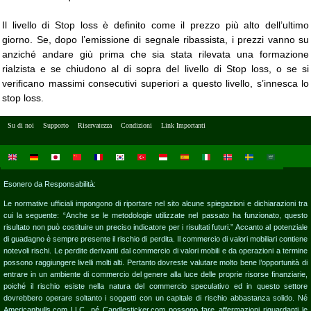
Il livello di Stop loss è definito come il prezzo più alto dell’ultimo
giorno. Se, dopo l’emissione di segnale ribassista, i prezzi vanno su
anziché andare giù prima che sia stata rilevata una formazione
rialzista e se chiudono al di sopra del livello di Stop loss, o se si
verificano massimi consecutivi superiori a questo livello, s’innesca lo
stop loss.
Su di noi
Supporto
Riservatezza
Condizioni
Link Importanti
Esonero da Responsabilità:
Le normative ufficiali impongono di riportare nel sito alcune spiegazioni e dichiarazioni tra
cui la seguente: “Anche se le metodologie utilizzate nel passato ha funzionato, questo
risultato non può costituire un preciso indicatore per i risultati futuri.” Accanto al potenziale
di guadagno è sempre presente il rischio di perdita. Il commercio di valori mobiliari contiene
notevoli rischi. Le perdite derivanti dal commercio di valori mobili e da operazioni a termine
possono raggiungere livelli molti alti. Pertanto dovreste valutare molto bene l’opportunità di
entrare in un ambiente di commercio del genere alla luce delle proprie risorse finanziarie,
poiché il rischio esiste nella natura del commercio speculativo ed in questo settore
dovrebbero operare soltanto i soggetti con un capitale di rischio abbastanza solido. Né
Americanbulls.com LLC, né Candlesticker.com possono fare affermazioni riguardanti le