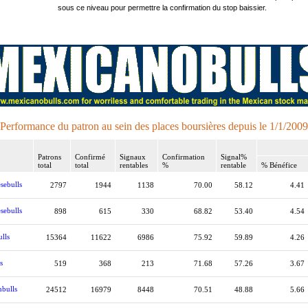
sous ce niveau pour permettre la confirmation du stop baissier.
Performance du patron au sein des places boursières depuis le 1/1/2009
Patrons
Confirmé
Signaux
Confirmation
Signal%
total
total
rentables
%
rentable
% Bénéfice
sebulls
2797
1944
1138
70.00
58.12
4.41
sebulls
898
615
330
68.82
53.40
4.54
lls
15364
11622
6986
75.92
59.89
4.26
s
519
368
213
71.68
57.26
3.67
bulls
24512
16979
8448
70.51
48.88
5.66