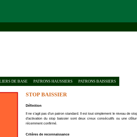
IERS DE BASE
PATRONS HAUSSIERS
PATRONS BAISSIERS
STOP BAISSIER
Définition
Il ne s’agit pas d’un patron standard. Il est tout simplement le niveau de s
d’activation du stop baissier sont deux creux consécutifs ou une clôt
récemment confirmé.
Critères de reconnaissance