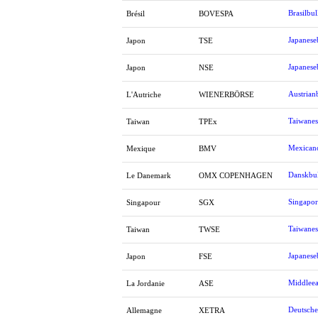
Brasilbul
Brésil
BOVESPA
Japanese
Japon
TSE
Japanese
Japon
NSE
Austrian
L'Autriche
WIENERBÖRSE
Taiwanes
Taiwan
TPEx
Mexicano
Mexique
BMV
Danskbul
Le Danemark
OMX COPENHAGEN
Singapor
Singapour
SGX
Taiwanes
Taiwan
TWSE
Japanese
Japon
FSE
Middleea
La Jordanie
ASE
Deutsche
Allemagne
XETRA