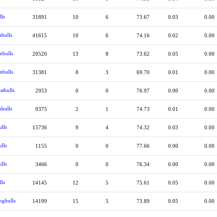
lls
31891
10
6
73.67
0.03
0.00
bulls
41615
10
6
74.16
0.02
0.00
nbulls
20520
13
8
73.62
0.05
0.00
nbulls
31381
8
3
69.70
0.01
0.00
stbulls
2953
0
0
76.97
0.00
0.00
bulls
9375
2
1
74.73
0.01
0.00
lls
15736
9
4
74.32
0.03
0.00
lls
1155
0
0
77.66
0.00
0.00
lls
3466
0
0
76.34
0.00
0.00
lls
14145
12
5
75.61
0.05
0.00
gbulls
14199
15
5
73.89
0.05
0.00