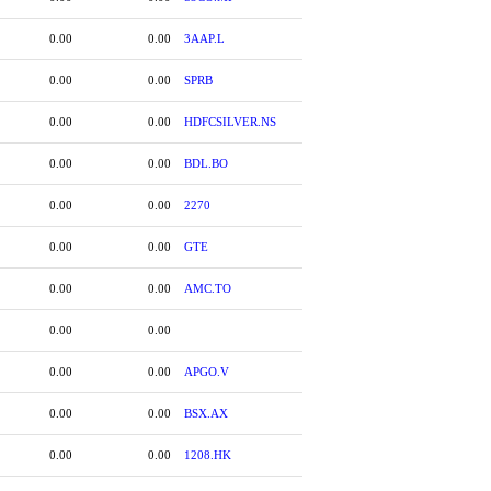
0.00
0.00
3AAP.L
0.00
0.00
SPRB
0.00
0.00
HDFCSILVER.NS
0.00
0.00
BDL.BO
0.00
0.00
2270
0.00
0.00
GTE
0.00
0.00
AMC.TO
0.00
0.00
0.00
0.00
APGO.V
0.00
0.00
BSX.AX
0.00
0.00
1208.HK