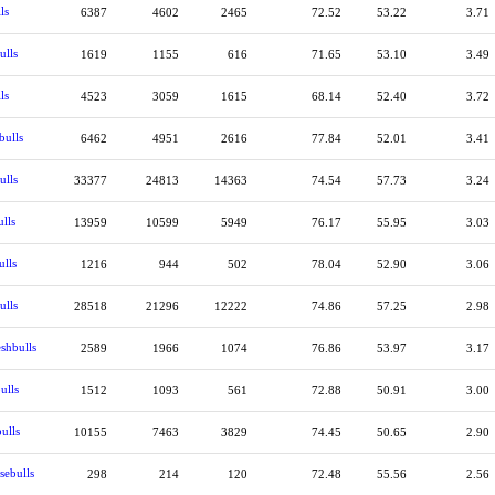
ls
6387
4602
2465
72.52
53.22
3.71
ulls
1619
1155
616
71.65
53.10
3.49
ls
4523
3059
1615
68.14
52.40
3.72
bulls
6462
4951
2616
77.84
52.01
3.41
ulls
33377
24813
14363
74.54
57.73
3.24
lls
13959
10599
5949
76.17
55.95
3.03
ulls
1216
944
502
78.04
52.90
3.06
ulls
28518
21296
12222
74.86
57.25
2.98
shbulls
2589
1966
1074
76.86
53.97
3.17
ulls
1512
1093
561
72.88
50.91
3.00
ulls
10155
7463
3829
74.45
50.65
2.90
sebulls
298
214
120
72.48
55.56
2.56