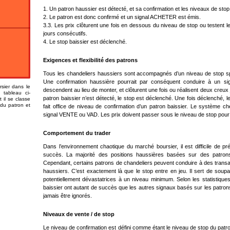
1. Un patron haussier est détecté, et sa confirmation et les niveaux de stop 
2. Le patron est donc confirmé et un signal ACHETER est émis.
3.3. Les prix clôturent une fois en dessous du niveau de stop ou testent
jours consécutifs.
4. Le stop baissier est déclenché.
Exigences et flexibilité des patrons
Tous les chandeliers haussiers sont accompagnés d’un niveau de stop spéc
Une confirmation haussière pourrait par conséquent conduire à un s
sier dans le
descendent au lieu de monter, et clôturent une fois ou réalisent deux creux
 tableau ci-
patron baissier n’est détecté, le stop est déclenché. Une fois déclenché,
il se classe
 du patron et
fait office de niveau de confirmation d’un patron baissier. Le système ch
signal VENTE ou VAD. Les prix doivent passer sous le niveau de stop pour 
Comportement du trader
Dans l’environnement chaotique du marché boursier, il est difficile de p
succès. La majorité des positions haussières basées sur des patrons 
Cependant, certains patrons de chandeliers peuvent conduire à des transa
haussiers. C’est exactement là que le stop entre en jeu. Il sert de soupa
potentiellement dévastatrices à un niveau minimum. Selon les statistique
baissier ont autant de succès que les autres signaux basés sur les patrons
jamais être ignorés.
Niveaux de vente / de stop
Le niveau de confirmation est défini comme étant le niveau de stop du pat