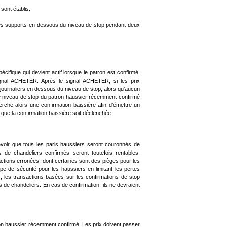
sont établis.
 les supports en dessous du niveau de stop pendant deux
ifique qui devient actif lorsque le patron est confirmé.
ignal ACHETER. Après le signal ACHETER, si les prix
 journaliers en dessous du niveau de stop, alors qu’aucun
 le niveau de stop du patron haussier récemment confirmé
erche alors une confirmation baissière afin d’émettre un
que la confirmation baissière soit déclenchée.
révoir que tous les paris haussiers seront couronnés de
de chandeliers confirmés seront toutefois rentables.
ctions erronées, dont certaines sont des pièges pour les
pe de sécurité pour les haussiers en limitant les pertes
s, les transactions basées sur les confirmations de stop
 de chandeliers. En cas de confirmation, ils ne devraient
ron haussier récemment confirmé. Les prix doivent passer