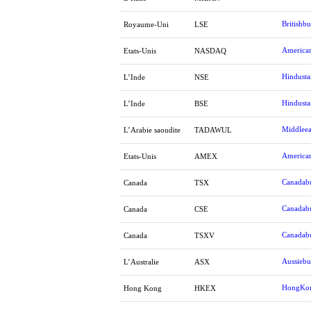
Britishbu
Royaume-Uni
LSE
American
Etats-Unis
NASDAQ
Hindusta
L’Inde
NSE
Hindusta
L’Inde
BSE
Middleea
L’Arabie saoudite
TADAWUL
American
Etats-Unis
AMEX
Canadabu
Canada
TSX
Canadabu
Canada
CSE
Canadabu
Canada
TSXV
Aussiebu
L’Australie
ASX
HongKon
Hong Kong
HKEX