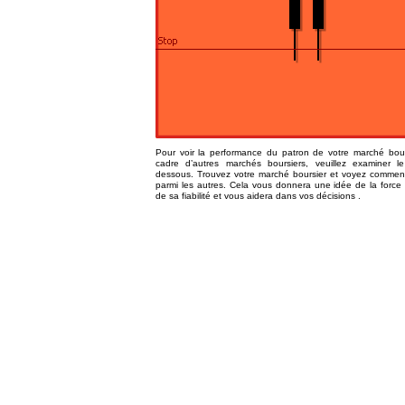
Pour voir la performance du patron de votre marché bour
cadre d’autres marchés boursiers, veuillez examiner le
dessous. Trouvez votre marché boursier et voyez comment 
parmi les autres. Cela vous donnera une idée de la force
de sa fiabilité et vous aidera dans vos décisions
.