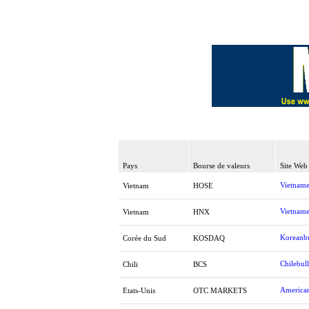
Pays
Bourse de valeurs
Site Web
Vietname
Vietnam
HOSE
Vietname
Vietnam
HNX
Koreanbu
Corée du Sud
KOSDAQ
Chilebull
Chili
BCS
American
Etats-Unis
OTC MARKETS