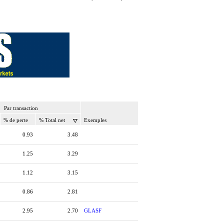
Par transaction
% de perte
% Total net
Exemples
0.93
3.48
1.25
3.29
1.12
3.15
0.86
2.81
2.95
2.70
GLASF