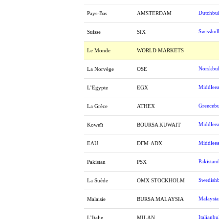
Dutchbul
Pays-Bas
AMSTERDAM
Swissbul
Suisse
SIX
Le Monde
WORLD MARKETS
Norskbul
La Norvège
OSE
Middleea
L’Egypte
EGX
Greecebu
La Grèce
ATHEX
Middleea
Koweït
BOURSA KUWAIT
Middleea
EAU
DFM-ADX
Pakistani
Pakistan
PSX
Swedishb
La Suède
OMX STOCKHOLM
Malaysia
Malaisie
BURSA MALAYSIA
Italianbu
L’Italie
MILAN