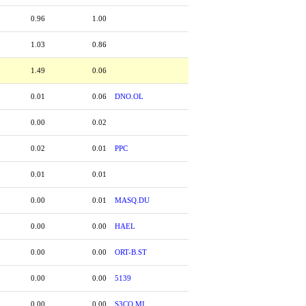
0.96
1.00
1.03
0.86
1.49
0.06
0.01
0.06
DNO.OL
0.00
0.02
0.02
0.01
PPC
0.01
0.01
0.00
0.01
MASQ.DU
0.00
0.00
HAEL
0.00
0.00
ORT-B.ST
0.00
0.00
5139
0.00
0.00
S3CO.MI