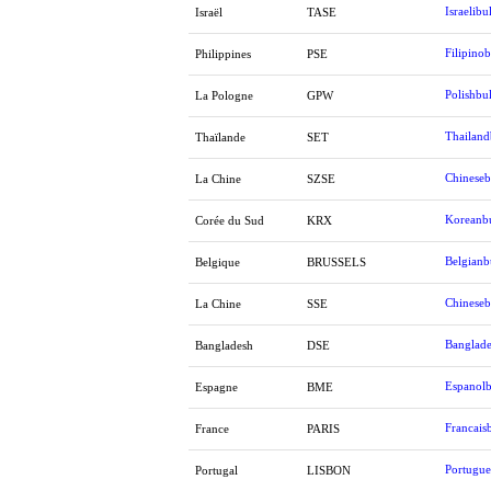
Israelibul
Israël
TASE
Filipinob
Philippines
PSE
Polishbul
La Pologne
GPW
Thailand
Thaïlande
SET
Chineseb
La Chine
SZSE
Koreanbu
Corée du Sud
KRX
Belgianb
Belgique
BRUSSELS
Chineseb
La Chine
SSE
Banglade
Bangladesh
DSE
Espanolb
Espagne
BME
Francaisb
France
PARIS
Portugue
Portugal
LISBON