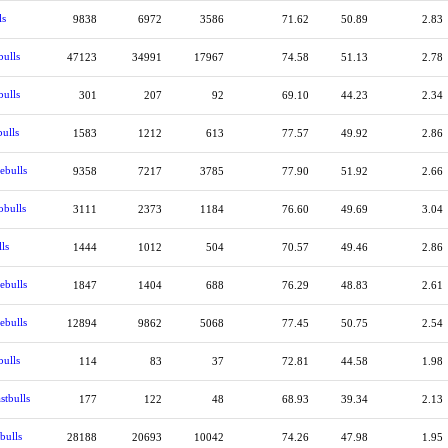
ls
9838
6972
3586
71.62
50.89
2.83
bulls
47123
34991
17967
74.58
51.13
2.78
bulls
301
207
92
69.10
44.23
2.34
bulls
1583
1212
613
77.57
49.92
2.86
ebulls
9358
7217
3785
77.90
51.92
2.66
bulls
3111
2373
1184
76.60
49.69
3.04
ls
1444
1012
504
70.57
49.46
2.86
ebulls
1847
1404
688
76.29
48.83
2.61
ebulls
12894
9862
5068
77.45
50.75
2.54
bulls
114
83
37
72.81
44.58
1.98
stbulls
177
122
48
68.93
39.34
2.13
bulls
28188
20693
10042
74.26
47.98
1.95