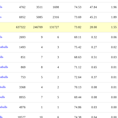
ls
4762
3511
1698
74.53
47.84
1.96
ls
6952
5085
2316
73.69
45.21
1.89
637322
246709
131727
73.82
28.00
1.55
ls
2693
9
6
69.11
0.32
0.06
stbulls
1493
4
3
75.42
0.27
0.02
lls
851
7
3
68.63
0.51
0.03
stbulls
869
8
4
71.12
0.65
0.01
stbulls
753
5
2
72.64
0.37
0.01
bulls
3368
4
2
70.13
0.08
0.01
ulls
8955
7
5
69.44
0.08
0.00
nbulls
4976
1
1
74.86
0.03
0.00
lls
18527
10
6
74.38
0.04
0.00