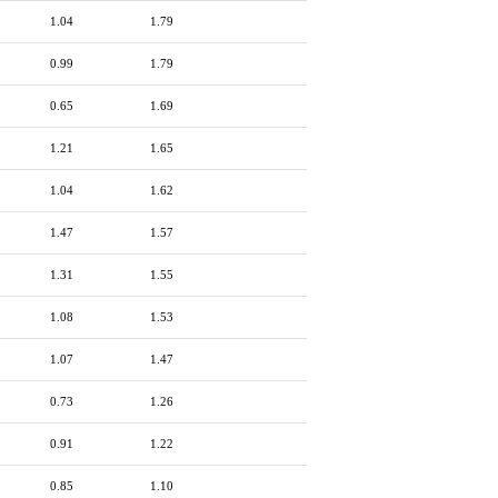
1.04
1.79
0.99
1.79
0.65
1.69
1.21
1.65
1.04
1.62
1.47
1.57
1.31
1.55
1.08
1.53
1.07
1.47
0.73
1.26
0.91
1.22
0.85
1.10