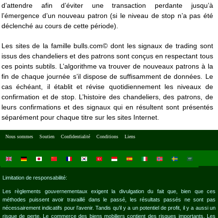
d’attendre afin d’éviter une transaction perdante jusqu’à
l’émergence d’un nouveau patron (si le niveau de stop n’a pas été
déclenché au cours de cette période).
Les sites de la famille bulls.com© dont les signaux de trading sont
issus des chandeliers et des patrons sont conçus en respectant tous
ces points subtils. L’algorithme va trouver de nouveaux patrons à la
fin de chaque journée s’il dispose de suffisamment de données. Le
cas échéant, il établit et révise quotidiennement les niveaux de
confirmation et de stop. L’histoire des chandeliers, des patrons, de
leurs confirmations et des signaux qui en résultent sont présentés
séparément pour chaque titre sur les sites Internet.
Nous sommes
Soutien
Confidentialité
Conditions
Liens
Limitation de responsabilité:
Les règlements gouvernementaux exigent la divulgation du fait que, bien que ces
méthodes puissent avoir travaillé dans le passé, les résultats passés ne sont pas
nécessairement indicatifs pour l’avenir. Tandis qu’il y a un potentiel de profit, il y a aussi un
risque de perte. Le commerce des biens mobiliers contient des risques importants. Les