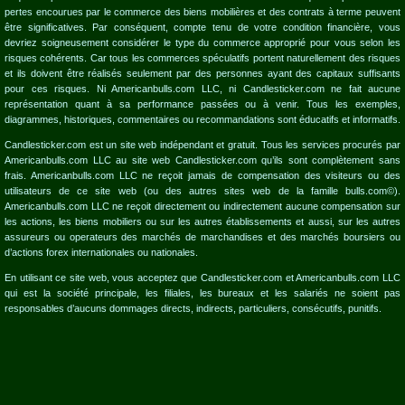
pertes encourues par le commerce des biens mobilières et des contrats à terme peuvent
être significatives. Par conséquent, compte tenu de votre condition financière, vous
devriez soigneusement considérer le type du commerce approprié pour vous selon les
risques cohérents. Car tous les commerces spéculatifs portent naturellement des risques
et ils doivent être réalisés seulement par des personnes ayant des capitaux suffisants
pour ces risques. Ni Americanbulls.com LLC, ni Candlesticker.com ne fait aucune
représentation quant à sa performance passées ou à venir. Tous les exemples,
diagrammes, historiques, commentaires ou recommandations sont éducatifs et informatifs.
Candlesticker.com est un site web indépendant et gratuit. Tous les services procurés par
Americanbulls.com LLC au site web Candlesticker.com qu’ils sont complètement sans
frais. Americanbulls.com LLC ne reçoit jamais de compensation des visiteurs ou des
utilisateurs de ce site web (ou des autres sites web de la famille bulls.com©).
Americanbulls.com LLC ne reçoit directement ou indirectement aucune compensation sur
les actions, les biens mobiliers ou sur les autres établissements et aussi, sur les autres
assureurs ou operateurs des marchés de marchandises et des marchés boursiers ou
d’actions forex internationales ou nationales.
En utilisant ce site web, vous acceptez que Candlesticker.com et Americanbulls.com LLC
qui est la société principale, les filiales, les bureaux et les salariés ne soient pas
responsables d’aucuns dommages directs, indirects, particuliers, consécutifs, punitifs.