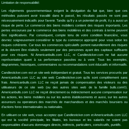
Limitation de responsabilité:
Les règlements gouvernementaux exigent la divulgation du fait que, bien que ces
méthodes puissent avoir travaillé dans le passé, les résultats passés ne sont pas
nécessairement indicatifs pour l’avenir. Tandis qu’il y a un potentiel de profit, il y a aussi un
risque de perte. Le commerce des biens mobiliers contient des risques importants. Les
pertes encourues par le commerce des biens mobilières et des contrats à terme peuvent
être significatives. Par conséquent, compte tenu de votre condition financière, vous
devriez soigneusement considérer le type du commerce approprié pour vous selon les
risques cohérents. Car tous les commerces spéculatifs portent naturellement des risques
et ils doivent être réalisés seulement par des personnes ayant des capitaux suffisants
pour ces risques. Ni Americanbulls.com LLC, ni Candlesticker.com ne fait aucune
représentation quant à sa performance passées ou à venir. Tous les exemples,
diagrammes, historiques, commentaires ou recommandations sont éducatifs et informatifs.
Candlesticker.com est un site web indépendant et gratuit. Tous les services procurés par
Americanbulls.com LLC au site web Candlesticker.com qu’ils sont complètement sans
frais. Americanbulls.com LLC ne reçoit jamais de compensation des visiteurs ou des
utilisateurs de ce site web (ou des autres sites web de la famille bulls.com©).
Americanbulls.com LLC ne reçoit directement ou indirectement aucune compensation sur
les actions, les biens mobiliers ou sur les autres établissements et aussi, sur les autres
assureurs ou operateurs des marchés de marchandises et des marchés boursiers ou
d’actions forex internationales ou nationales.
En utilisant ce site web, vous acceptez que Candlesticker.com et Americanbulls.com LLC
qui est la société principale, les filiales, les bureaux et les salariés ne soient pas
responsables d’aucuns dommages directs, indirects, particuliers, consécutifs, punitifs.