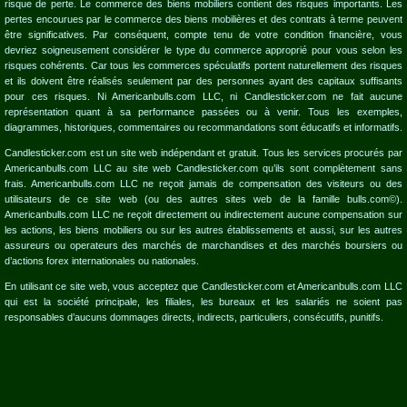
risque de perte. Le commerce des biens mobiliers contient des risques importants. Les
pertes encourues par le commerce des biens mobilières et des contrats à terme peuvent
être significatives. Par conséquent, compte tenu de votre condition financière, vous
devriez soigneusement considérer le type du commerce approprié pour vous selon les
risques cohérents. Car tous les commerces spéculatifs portent naturellement des risques
et ils doivent être réalisés seulement par des personnes ayant des capitaux suffisants
pour ces risques. Ni Americanbulls.com LLC, ni Candlesticker.com ne fait aucune
représentation quant à sa performance passées ou à venir. Tous les exemples,
diagrammes, historiques, commentaires ou recommandations sont éducatifs et informatifs.
Candlesticker.com est un site web indépendant et gratuit. Tous les services procurés par
Americanbulls.com LLC au site web Candlesticker.com qu’ils sont complètement sans
frais. Americanbulls.com LLC ne reçoit jamais de compensation des visiteurs ou des
utilisateurs de ce site web (ou des autres sites web de la famille bulls.com©).
Americanbulls.com LLC ne reçoit directement ou indirectement aucune compensation sur
les actions, les biens mobiliers ou sur les autres établissements et aussi, sur les autres
assureurs ou operateurs des marchés de marchandises et des marchés boursiers ou
d’actions forex internationales ou nationales.
En utilisant ce site web, vous acceptez que Candlesticker.com et Americanbulls.com LLC
qui est la société principale, les filiales, les bureaux et les salariés ne soient pas
responsables d’aucuns dommages directs, indirects, particuliers, consécutifs, punitifs.