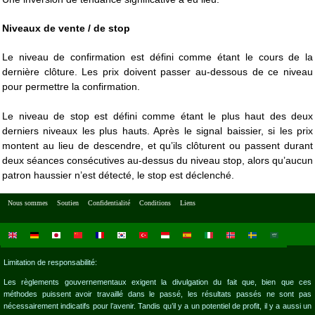
Niveaux de vente / de stop
Le niveau de confirmation est défini comme étant le cours de la
dernière clôture. Les prix doivent passer au-dessous de ce niveau
pour permettre la confirmation.
Le niveau de stop est défini comme étant le plus haut des deux
derniers niveaux les plus hauts. Après le signal baissier, si les prix
montent au lieu de descendre, et qu’ils clôturent ou passent durant
deux séances consécutives au-dessus du niveau stop, alors qu’aucun
patron haussier n’est détecté, le stop est déclenché.
Nous sommes
Soutien
Confidentialité
Conditions
Liens
Limitation de responsabilité:
Les règlements gouvernementaux exigent la divulgation du fait que, bien que ces
méthodes puissent avoir travaillé dans le passé, les résultats passés ne sont pas
nécessairement indicatifs pour l’avenir. Tandis qu’il y a un potentiel de profit, il y a aussi un