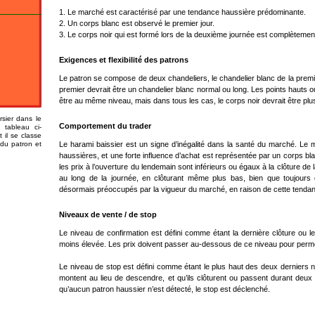
1. Le marché est caractérisé par une tendance haussière prédominante.
2. Un corps blanc est observé le premier jour.
3. Le corps noir qui est formé lors de la deuxième journée est complètemen
Exigences et flexibilité des patrons
Le patron se compose de deux chandeliers, le chandelier blanc de la premi
premier devrait être un chandelier blanc normal ou long. Les points hauts
être au même niveau, mais dans tous les cas, le corps noir devrait être plus
sier dans le
Comportement du trader
 tableau ci-
il se classe
 du patron et
Le harami baissier est un signe d’inégalité dans la santé du marché. Le
haussières, et une forte influence d’achat est représentée par un corps bla
les prix à l’ouverture du lendemain sont inférieurs ou égaux à la clôture de
au long de la journée, en clôturant même plus bas, bien que toujours 
désormais préoccupés par la vigueur du marché, en raison de cette tenda
Niveaux de vente / de stop
Le niveau de confirmation est défini comme étant la dernière clôture ou l
moins élevée. Les prix doivent passer au-dessous de ce niveau pour permet
Le niveau de stop est défini comme étant le plus haut des deux derniers niv
montent au lieu de descendre, et qu’ils clôturent ou passent durant deu
qu’aucun patron haussier n’est détecté, le stop est déclenché.