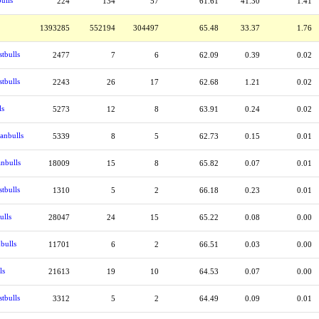
ulls
224
134
57
61.61
41.30
1.41
1393285
552194
304497
65.48
33.37
1.76
tbulls
2477
7
6
62.09
0.39
0.02
tbulls
2243
26
17
62.68
1.21
0.02
ls
5273
12
8
63.91
0.24
0.02
anbulls
5339
8
5
62.73
0.15
0.01
nbulls
18009
15
8
65.82
0.07
0.01
tbulls
1310
5
2
66.18
0.23
0.01
ulls
28047
24
15
65.22
0.08
0.00
bulls
11701
6
2
66.51
0.03
0.00
ls
21613
19
10
64.53
0.07
0.00
tbulls
3312
5
2
64.49
0.09
0.01