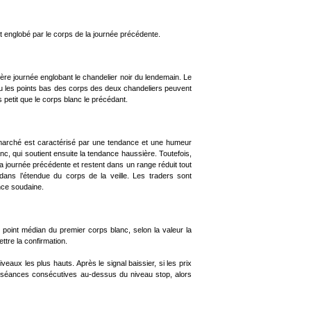
t englobé par le corps de la journée précédente.
ère journée englobant le chandelier noir du lendemain. Le
 ou les points bas des corps des deux chandeliers peuvent
 petit que le corps blanc le précédant.
 marché est caractérisé par une tendance et une humeur
nc, qui soutient ensuite la tendance haussière. Toutefois,
 la journée précédente et restent dans un range réduit tout
dans l’étendue du corps de la veille. Les traders sont
nce soudaine.
e point médian du premier corps blanc, selon la valeur la
tre la confirmation.
eaux les plus hauts. Après le signal baissier, si les prix
x séances consécutives au-dessus du niveau stop, alors