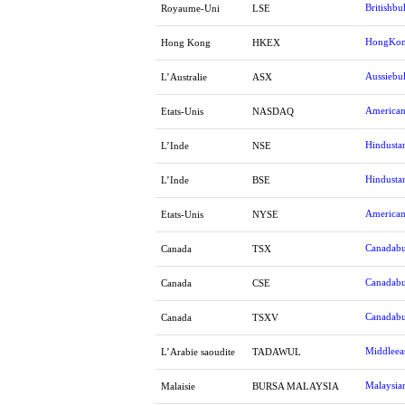
Britishbul
Royaume-Uni
LSE
HongKon
Hong Kong
HKEX
Aussiebul
L’Australie
ASX
American
Etats-Unis
NASDAQ
Hindusta
L’Inde
NSE
Hindusta
L’Inde
BSE
American
Etats-Unis
NYSE
Canadabu
Canada
TSX
Canadabu
Canada
CSE
Canadabu
Canada
TSXV
Middleeas
L’Arabie saoudite
TADAWUL
Malaysia
Malaisie
BURSA MALAYSIA