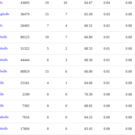
ls
43693
19
10
64.67
0.04
0.00
gbulls
36479
15
7
65.49
0.03
0.00
ls
26403
7
4
66.31
0.02
0.00
bulls
80125
19
7
66.80
0.01
0.00
nbulls
31322
5
2
68.53
0.01
0.00
nbulls
44444
6
3
68.36
0.01
0.00
bulls
80819
15
6
66.06
0.01
0.00
lls
25161
4
1
64.66
0.01
0.00
lls
2199
0
0
70.30
0.00
0.00
lls
7392
0
0
68.82
0.00
0.00
tbulls
7616
0
0
64.25
0.00
0.00
nbulls
17604
0
0
63.45
0.00
0.00