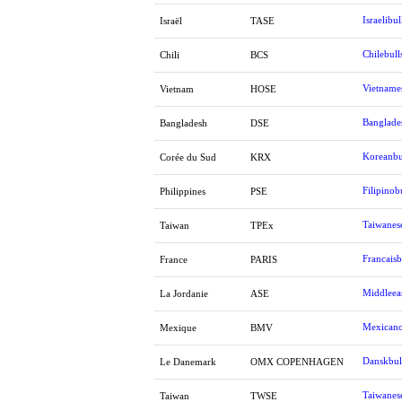
Israelibul
Israël
TASE
Chilebull
Chili
BCS
Vietname
Vietnam
HOSE
Banglade
Bangladesh
DSE
Koreanbu
Corée du Sud
KRX
Filipinob
Philippines
PSE
Taiwanes
Taiwan
TPEx
Francaisb
France
PARIS
Middleeas
La Jordanie
ASE
Mexicano
Mexique
BMV
Danskbul
Le Danemark
OMX COPENHAGEN
Taiwanes
Taiwan
TWSE