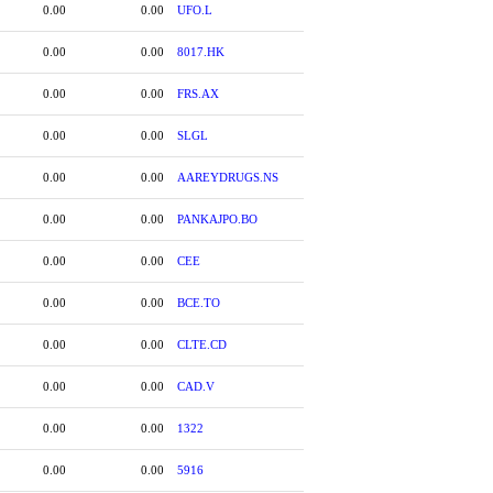
0.00
0.00
UFO.L
0.00
0.00
8017.HK
0.00
0.00
FRS.AX
0.00
0.00
SLGL
0.00
0.00
AAREYDRUGS.NS
0.00
0.00
PANKAJPO.BO
0.00
0.00
CEE
0.00
0.00
BCE.TO
0.00
0.00
CLTE.CD
0.00
0.00
CAD.V
0.00
0.00
1322
0.00
0.00
5916