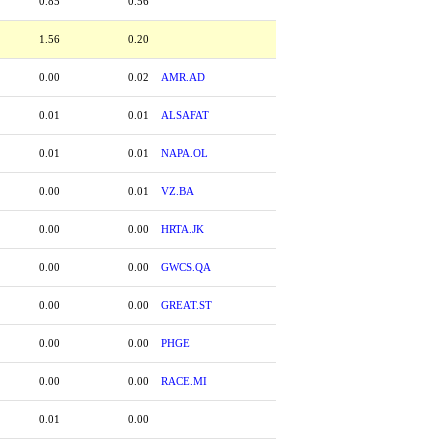
0.85
0.56
1.56
0.20
0.00
0.02
AMR.AD
0.01
0.01
ALSAFAT
0.01
0.01
NAPA.OL
0.00
0.01
VZ.BA
0.00
0.00
HRTA.JK
0.00
0.00
GWCS.QA
0.00
0.00
GREAT.ST
0.00
0.00
PHGE
0.00
0.00
RACE.MI
0.01
0.00