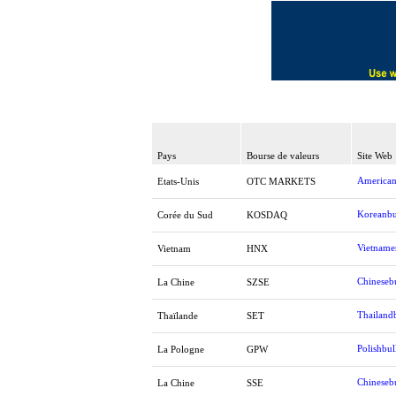
Pays
Bourse de valeurs
Site Web
American
Etats-Unis
OTC MARKETS
Koreanbu
Corée du Sud
KOSDAQ
Vietname
Vietnam
HNX
Chinesebu
La Chine
SZSE
Thailandb
Thaïlande
SET
Polishbul
La Pologne
GPW
Chinesebu
La Chine
SSE