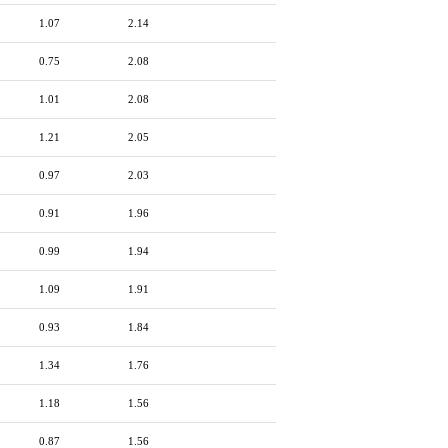
1.07
2.14
0.75
2.08
1.01
2.08
1.21
2.05
0.97
2.03
0.91
1.96
0.99
1.94
1.09
1.91
0.93
1.84
1.34
1.76
1.18
1.56
0.87
1.56