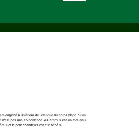
nt englobé à l’intérieur de l’étendue du corps blanc. Si un
e n’est pas une coïncidence. « Harami » est un mot issu
re » et le petit chandelier est « le bébé ».