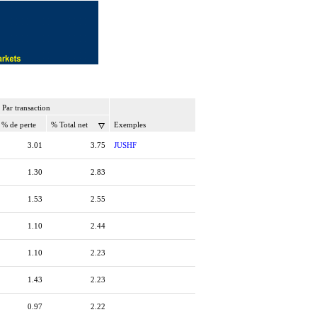
Par transaction
% de perte
% Total net
Exemples
3.01
3.75
JUSHF
1.30
2.83
1.53
2.55
1.10
2.44
1.10
2.23
1.43
2.23
0.97
2.22