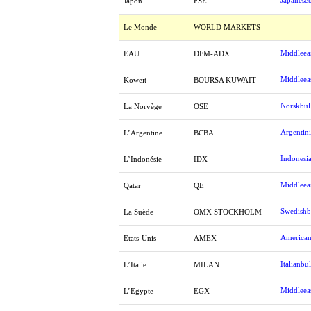
Japaneseb
Japon
FSE
Le Monde
WORLD MARKETS
Middleeas
EAU
DFM-ADX
Middleeas
Koweït
BOURSA KUWAIT
Norskbul
La Norvège
OSE
Argentini
L’Argentine
BCBA
Indonesia
L’Indonésie
IDX
Middleeas
Qatar
QE
Swedishb
La Suède
OMX STOCKHOLM
American
Etats-Unis
AMEX
Italianbul
L’Italie
MILAN
Middleeas
L’Egypte
EGX