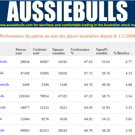
Performance du patron au sein des places boursières depuis le 1/1/2009
Patrons
Confirmé
Signaux
Confirmation
Signal%
total
total
rentables
%
rentable
% Bénéfice
bulls
28018
18307
10162
67.63
53.63
6.77
lls
47439
31695
19203
67.73
59.76
4.13
sebulls
3439
2199
1100
64.76
49.39
4.08
lls
120343
79954
47532
67.23
58.75
3.54
ulls
18977
12153
6521
64.93
52.93
3.33
ls
12944
8276
4550
64.92
54.15
3.65
lls
99003
65313
38543
66.78
58.29
3.19