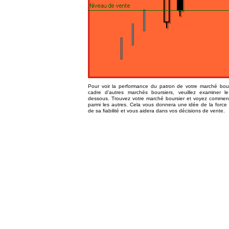
Pour voir la performance du patron de votre marché bour
cadre d’autres marchés boursiers, veuillez examiner le
dessous. Trouvez votre marché boursier et voyez comment 
parmi les autres. Cela vous donnera une idée de la force
de sa fiabilité et vous aidera dans vos décisions de vente.