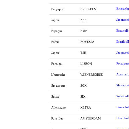
Belgianbu
Belgique
BRUSSELS
Japaneseb
Japon
NSE
Espanolb
Espagne
BME
Brasilbull
Brésil
BOVESPA
Japaneseb
Japon
TSE
Portugues
Portugal
LISBON
Austrianb
L'Autriche
WIENERBÖRSE
Singapor
Singapour
SGX
Swissbull
Suisse
SIX
Deutsche
Allemagne
XETRA
Dutchbul
Pays-Bas
AMSTERDAM