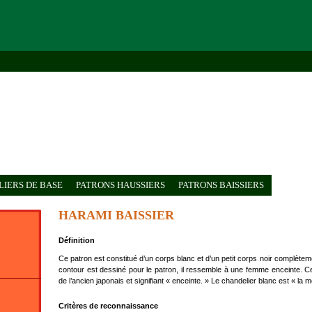
IERS DE BASE
PATRONS HAUSSIERS
PATRONS BAISSIERS
HARAMI BAISSIER
Définition
Ce patron est constitué d’un corps blanc et d’un petit corps noir complèteme
contour est dessiné pour le patron, il ressemble à une femme enceinte. C
de l’ancien japonais et signifiant « enceinte. » Le chandelier blanc est « la mè
Critères de reconnaissance