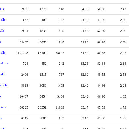
lls
2805
1778
918
64.35
50.86
2.42
ulls
642
408
182
64.49
43.96
2.36
ulls
2881
1833
985
64.53
52.99
2.66
s
24266
15398
7895
64.88
50.15
2.60
ulls
107728
68100
35092
64.44
50.55
2.42
ebulls
724
452
242
63.26
52.84
2.14
ulls
2496
1515
767
62.02
49.55
2.58
ebulls
5018
3089
1405
62.42
44.86
2.28
s
10437
6454
3104
63.42
46.90
1.83
bulls
38225
23351
11009
63.17
45.59
1.79
ls
6317
3884
1833
63.64
45.60
1.75