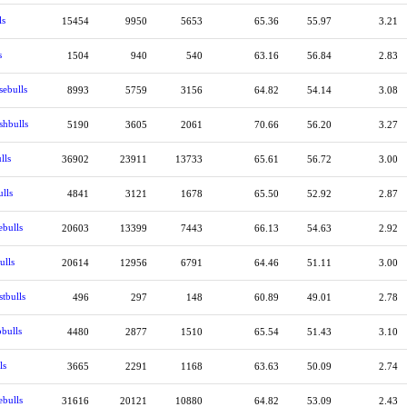
ls
15454
9950
5653
65.36
55.97
3.21
s
1504
940
540
63.16
56.84
2.83
sebulls
8993
5759
3156
64.82
54.14
3.08
shbulls
5190
3605
2061
70.66
56.20
3.27
lls
36902
23911
13733
65.61
56.72
3.00
ulls
4841
3121
1678
65.50
52.92
2.87
ebulls
20603
13399
7443
66.13
54.63
2.92
ulls
20614
12956
6791
64.46
51.11
3.00
tbulls
496
297
148
60.89
49.01
2.78
bulls
4480
2877
1510
65.54
51.43
3.10
ls
3665
2291
1168
63.63
50.09
2.74
ebulls
31616
20121
10880
64.82
53.09
2.43