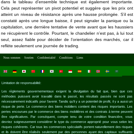
dans le tableau d’ensemble technique est également importante.
Cela peut représenter un pivot potentiel et suggère que les prix ont
atteint un niveau de résistance après une hausse prolongée. S’il est
constaté après une longue baisse, il peut signaler la panique ou la
capitulation, une dernière tentative de vente avant que les haussiers
ne récupèrent le contrôle. Pourtant, le chandelier n’est pas, à lui tout
seul, assez fiable pour décider de l’orientation des marchés, car il
reflète seulement une journée de trading.
Nous sommes
Soutien
Confidentialité
Conditions
Liens
Limitation de responsabilité:
Les règlements gouvernementaux exigent la divulgation du fait que, bien que ces
méthodes puissent avoir travaillé dans le passé, les résultats passés ne sont pas
nécessairement indicatifs pour l’avenir. Tandis qu’il y a un potentiel de profit, il y a aussi un
risque de perte. Le commerce des biens mobiliers contient des risques importants. Les
pertes encourues par le commerce des biens mobilières et des contrats à terme peuvent
être significatives. Par conséquent, compte tenu de votre condition financière, vous
devriez soigneusement considérer le type du commerce approprié pour vous selon les
risques cohérents. Car tous les commerces spéculatifs portent naturellement des risques
et ils doivent être réalisés seulement par des personnes ayant des capitaux suffisants