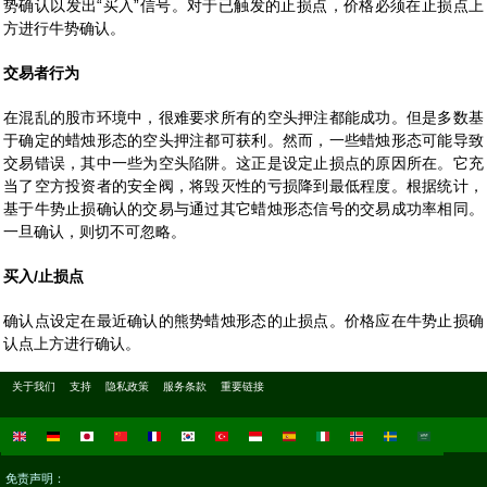
势确认以发出“买入”信号。对于已触发的止损点，价格必须在止损点上
方进行牛势确认。
交易者行为
在混乱的股市环境中，很难要求所有的空头押注都能成功。但是多数基
于确定的蜡烛形态的空头押注都可获利。然而，一些蜡烛形态可能导致
交易错误，其中一些为空头陷阱。这正是设定止损点的原因所在。它充
当了空方投资者的安全阀，将毁灭性的亏损降到最低程度。根据统计，
基于牛势止损确认的交易与通过其它蜡烛形态信号的交易成功率相同。
一旦确认，则切不可忽略。
买入/止损点
确认点设定在最近确认的熊势蜡烛形态的止损点。价格应在牛势止损确
认点上方进行确认。
关于我们
支持
隐私政策
服务条款
重要链接
免责声明：