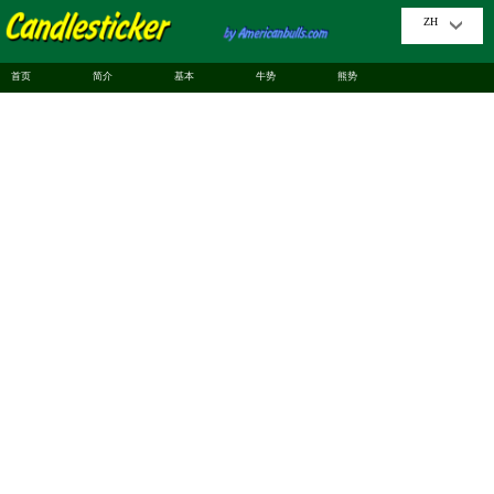
ZH
首页
简介
基本
牛势
熊势