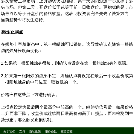
多头情绪主导市场，上升趋势仍在继续。第一天的阳烛进一步支撑了多
头市场。但第二天，开盘价低于或等于前一日收盘价。更糟糕的是，市
场最终以等于开盘价的价格收盘。这表明投资者完全失去了决策方向，
当前趋势即将发生逆转。
卖出/止损点
在熊势十字胎形态中，第一根蜡烛可以很短。这导致确认点随第一根蜡
烛的烛身长度而变化：
1.如果第一根阳烛烛身很短，则确认点设定在第一根蜡烛烛身的底端。
2.如果第一根阳烛的烛身不短，则确认点将设定在最后一个收盘价或第
一根阳烛烛身的中间位置，取较低的一个。
价格应在这些点下方进行确认。
止损点设定为最后两个最高价中较高的一个。继熊势信号后，如果价格
上升而非下降，收盘价或连续两日最高价都高于止损点，而未检测到牛
势形态，那么触发止损机制。
关于我们
支持
隐私政策
服务条款
重要链接