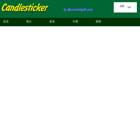
ZH
首页
简介
基本
牛势
熊势