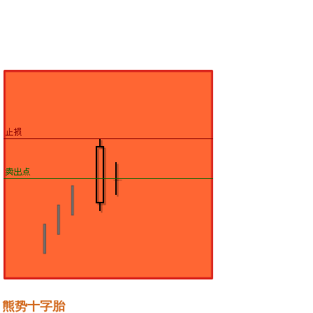
熊势十字胎