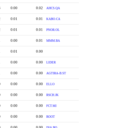
3
0.00
0.02
AHCS.QA
2
0.01
0.01
KABO.CA
2
0.01
0.01
PNOR.OL
1
0.00
0.01
MMM.BA
1
0.01
0.00
1
0.00
0.00
LIDER
1
0.00
0.00
AGTIRA-B.ST
0
0.00
0.00
ELLO
0
0.00
0.00
RSCH.JK
0
0.00
0.00
FCT.MI
0
0.00
0.00
ROOT
0
0.00
0.00
INA.BO