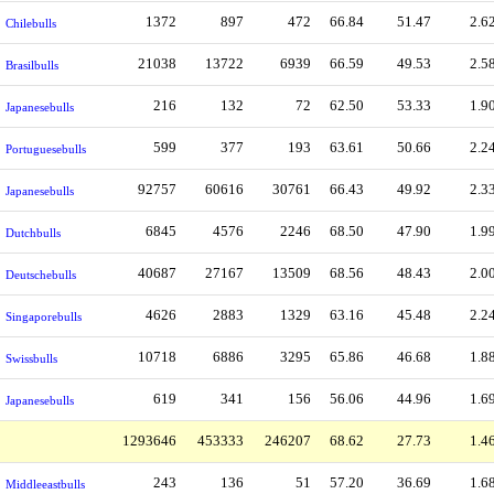
1372
897
472
66.84
51.47
2.6
Chilebulls
21038
13722
6939
66.59
49.53
2.5
Brasilbulls
216
132
72
62.50
53.33
1.9
Japanesebulls
599
377
193
63.61
50.66
2.2
Portuguesebulls
92757
60616
30761
66.43
49.92
2.3
Japanesebulls
6845
4576
2246
68.50
47.90
1.9
Dutchbulls
40687
27167
13509
68.56
48.43
2.0
Deutschebulls
4626
2883
1329
63.16
45.48
2.2
Singaporebulls
10718
6886
3295
65.86
46.68
1.8
Swissbulls
619
341
156
56.06
44.96
1.6
Japanesebulls
1293646
453333
246207
68.62
27.73
1.4
243
136
51
57.20
36.69
1.6
Middleeastbulls