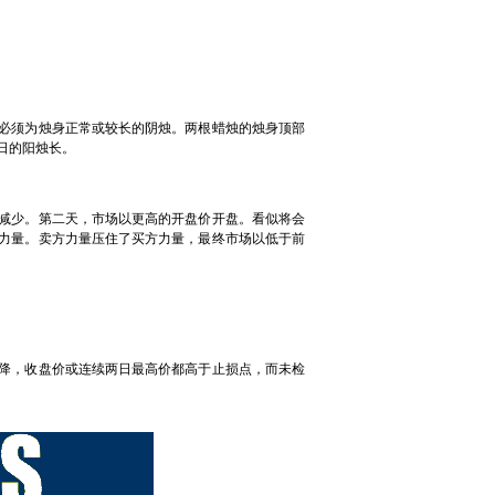
必须为烛身正常或较长的阴烛。两根蜡烛的烛身顶部
日的阳烛长。
减少。第二天，市场以更高的开盘价开盘。看似将会
力量。卖方力量压住了买方力量，最终市场以低于前
降，收盘价或连续两日最高价都高于止损点，而未检