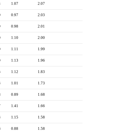
4
1.07
2.07
0
0.97
2.03
9
0.98
2.01
0
1.10
2.00
0
1.11
1.99
9
1.13
1.96
5
1.12
1.83
3
1.01
1.73
8
0.89
1.68
7
1.41
1.66
3
1.15
1.58
6
0.88
1.58