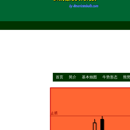
首页
简介
基本烛图
牛势形态
熊