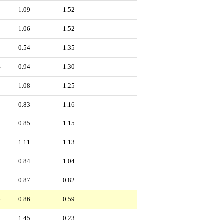
2
1.09
1.52
8
1.06
1.52
0
0.54
1.35
4
0.94
1.30
3
1.08
1.25
9
0.83
1.16
0
0.85
1.15
4
1.11
1.13
8
0.84
1.04
9
0.87
0.82
6
0.86
0.59
8
1.45
0.23