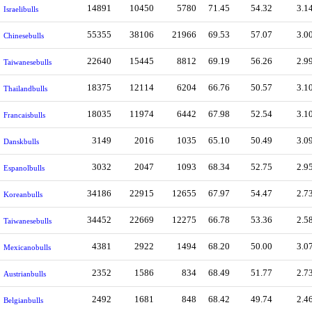
14891
10450
5780
71.45
54.32
3.1
Israelibulls
55355
38106
21966
69.53
57.07
3.0
Chinesebulls
22640
15445
8812
69.19
56.26
2.9
Taiwanesebulls
18375
12114
6204
66.76
50.57
3.1
Thailandbulls
18035
11974
6442
67.98
52.54
3.1
Francaisbulls
3149
2016
1035
65.10
50.49
3.0
Danskbulls
3032
2047
1093
68.34
52.75
2.9
Espanolbulls
34186
22915
12655
67.97
54.47
2.7
Koreanbulls
34452
22669
12275
66.78
53.36
2.5
Taiwanesebulls
4381
2922
1494
68.20
50.00
3.0
Mexicanobulls
2352
1586
834
68.49
51.77
2.7
Austrianbulls
2492
1681
848
68.42
49.74
2.4
Belgianbulls