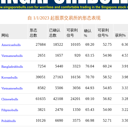
自 1/1/2023 起股票交易所的形态表现
形态
已确认
可获利
可获利
确认
网站
总数
总数
信号
信号%
获利%
%
27684
18522
10105
69.20
52.75
6.3
Americanbulls
2651
1657
920
63.15
54.96
4.5
Vietnamesebulls
7254
5440
3323
76.04
60.24
3.9
Bangladeshbulls
39051
27163
16156
70.70
58.52
3.9
Koreanbulls
8582
5506
3056
64.93
54.85
3.3
Vietnamesebulls
61635
42108
24201
69.10
56.82
3.2
Chinesebulls
3821
2470
1350
65.43
54.00
3.2
Filipinobulls
10126
6690
3575
66.98
52.71
3.5
Polishbulls