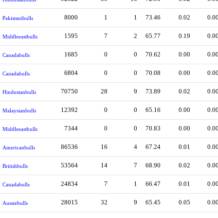
8000
1
1
73.46
0.02
0.0
Pakistanibulls
1595
7
2
65.77
0.19
0.0
Middleeastbulls
1685
0
0
70.62
0.00
0.0
Canadabulls
6804
0
0
70.08
0.00
0.0
Canadabulls
70750
28
9
73.89
0.02
0.0
Hindustanbulls
12392
0
0
65.16
0.00
0.0
Malaysianbulls
7344
0
0
70.83
0.00
0.0
Middleeastbulls
86536
16
4
67.24
0.01
0.0
Americanbulls
53564
14
7
68.90
0.02
0.0
Britishbulls
24834
7
1
66.47
0.01
0.0
Canadabulls
28015
32
9
65.45
0.05
0.0
Aussiebulls