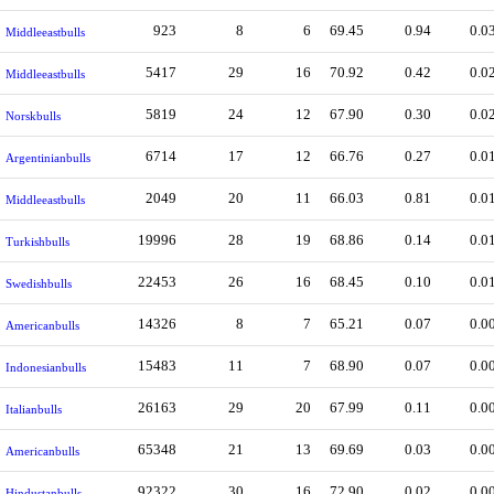
923
8
6
69.45
0.94
0.0
Middleeastbulls
5417
29
16
70.92
0.42
0.0
Middleeastbulls
5819
24
12
67.90
0.30
0.0
Norskbulls
6714
17
12
66.76
0.27
0.0
Argentinianbulls
2049
20
11
66.03
0.81
0.0
Middleeastbulls
19996
28
19
68.86
0.14
0.0
Turkishbulls
22453
26
16
68.45
0.10
0.0
Swedishbulls
14326
8
7
65.21
0.07
0.0
Americanbulls
15483
11
7
68.90
0.07
0.0
Indonesianbulls
26163
29
20
67.99
0.11
0.0
Italianbulls
65348
21
13
69.69
0.03
0.0
Americanbulls
92322
30
16
72.90
0.02
0.0
Hindustanbulls