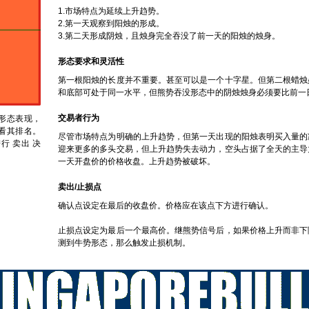
1.市场特点为延续上升趋势。
2.第一天观察到阳烛的形成。
3.第二天形成阴烛，且烛身完全吞没了前一天的阳烛的烛身。
形态要求和灵活性
第一根阳烛的长度并不重要。甚至可以是一个十字星。但第二根蜡烛
和底部可处于同一水平，但熊势吞没形态中的阴烛烛身必须要比前一
交易者行为
形态表现，
看其排名。
尽管市场特点为明确的上升趋势，但第一天出现的阳烛表明买入量的
 卖出 决
迎来更多的多头交易，但上升趋势失去动力，空头占据了全天的主导
一天开盘价的价格收盘。上升趋势被破坏。
卖出/止损点
确认点设定在最后的收盘价。价格应在该点下方进行确认。
止损点设定为最后一个最高价。继熊势信号后，如果价格上升而非下
测到牛势形态，那么触发止损机制。