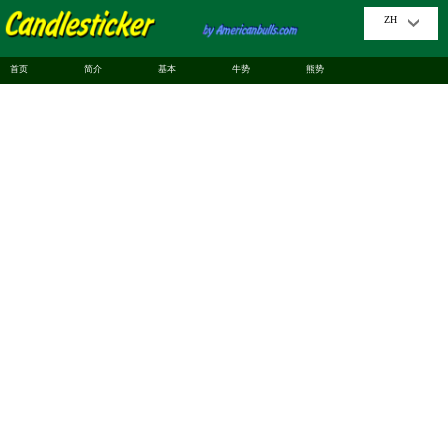
ZH
首页
简介
基本
牛势
熊势