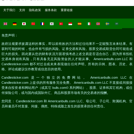
关于我们
支持
隐私政策
服务条款
重要链接
免责声明：
政府法规要求披露这样的事实，即以前有效的方法和过往结果不一定能预言未来结果。有
获利可能的时候，也会伴有亏损的风险。证券交易有风险。股票交易或期货合同可能造成
巨大的损失。因此要从您的财务状况方面谨慎考虑上述交易是否适合自己，因为所有投机
交易本身就有风险，只有具备充足风险资金的人才能从事。 Americanbulls.com LLC 和
Candlesticker.com 都不对过去或未来表现做出任何声明。所有的示例、图表、历史、表
格、评论或建议仅作教育或信息目的使用。
Candlesticker.com 是一个独立的免费网站， Americanbulls.com LLC 在
Candlesticker.com 上提供的所有服务完全免费。 Americanbulls.com LLC 不直接或间接接
受来自投资者和网站用户（或其它 bulls.com© 系列网站）、股票、证券和其它机构，或任
何保险公司，或与国内或国际外汇、商品和股票市场有关的交易者的报酬。
您同意： Candlesticker.com 和 Americanbulls.com LLC、母公司、子公司、附属机构、官
员和雇员不对直接、间接、偶然、特殊或随之发生的损害承担任何责任。