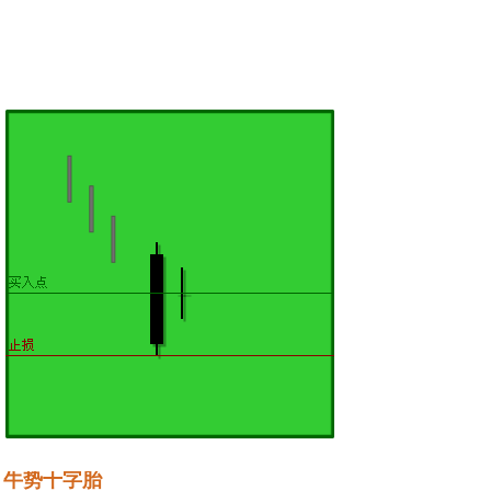
牛势十字胎