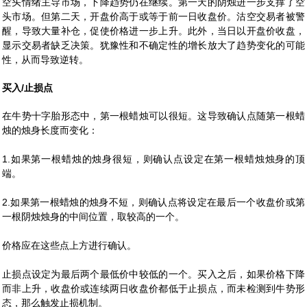
空头情绪主导市场，下降趋势仍在继续。第一天的阴烛进一步支撑了空
头市场。但第二天，开盘价高于或等于前一日收盘价。沽空交易者被警
醒，导致大量补仓，促使价格进一步上升。此外，当日以开盘价收盘，
显示交易者缺乏决策。犹豫性和不确定性的增长放大了趋势变化的可能
性，从而导致逆转。
买入/止损点
在牛势十字胎形态中，第一根蜡烛可以很短。这导致确认点随第一根蜡
烛的烛身长度而变化：
1.如果第一根蜡烛的烛身很短，则确认点设定在第一根蜡烛烛身的顶
端。
2.如果第一根蜡烛的烛身不短，则确认点将设定在最后一个收盘价或第
一根阴烛烛身的中间位置，取较高的一个。
价格应在这些点上方进行确认。
止损点设定为最后两个最低价中较低的一个。买入之后，如果价格下降
而非上升，收盘价或连续两日收盘价都低于止损点，而未检测到牛势形
态，那么触发止损机制。