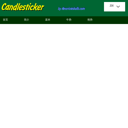
ZH
首页
简介
基本
牛势
熊势