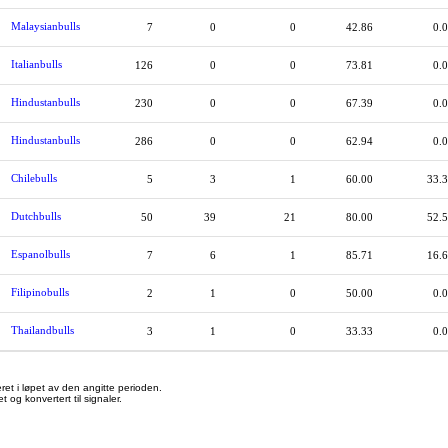
Malaysianbulls
7
0
0
42.86
0.
Italianbulls
126
0
0
73.81
0.
Hindustanbulls
230
0
0
67.39
0.
Hindustanbulls
286
0
0
62.94
0.
Chilebulls
5
3
1
60.00
33.
Dutchbulls
50
39
21
80.00
52.
Espanolbulls
7
6
1
85.71
16.
Filipinobulls
2
1
0
50.00
0.
Thailandbulls
3
1
0
33.33
0.
ret i løpet av den angitte perioden.
og konvertert til signaler.