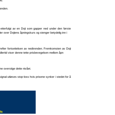
nd.
renden.
 etterfulgt av en Doji som gapper ned under den første
er over Dojiens åpningskurs og stenger betydelig inn i
refter fortsettelsen av nedtrenden. Fremkomsten av Doji
idlertid viser denne tette prisbevegelsen mellom åpn
ne overstige dette nivået.
-signal utløses stop-loss hvis prisene synker i stedet for å