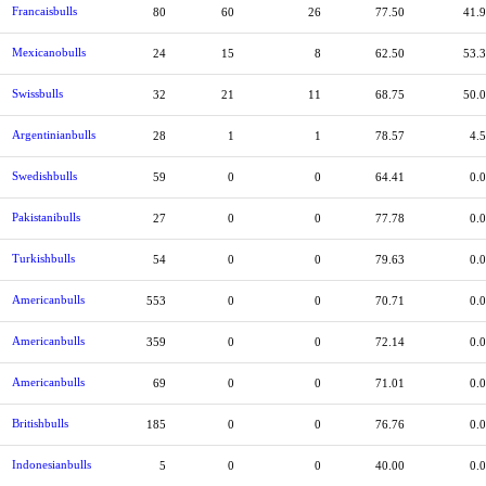
Francaisbulls
80
60
26
77.50
41.
Mexicanobulls
24
15
8
62.50
53.
Swissbulls
32
21
11
68.75
50.
Argentinianbulls
28
1
1
78.57
4.
Swedishbulls
59
0
0
64.41
0.
Pakistanibulls
27
0
0
77.78
0.
Turkishbulls
54
0
0
79.63
0.
Americanbulls
553
0
0
70.71
0.
Americanbulls
359
0
0
72.14
0.
Americanbulls
69
0
0
71.01
0.
Britishbulls
185
0
0
76.76
0.
Indonesianbulls
5
0
0
40.00
0.