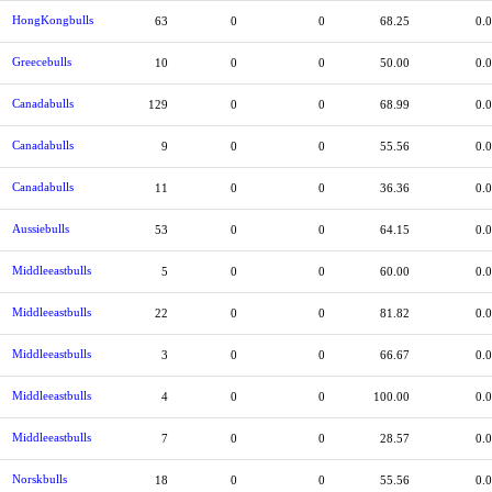
HongKongbulls
63
0
0
68.25
0.
Greecebulls
10
0
0
50.00
0.
Canadabulls
129
0
0
68.99
0.
Canadabulls
9
0
0
55.56
0.
Canadabulls
11
0
0
36.36
0.
Aussiebulls
53
0
0
64.15
0.
Middleeastbulls
5
0
0
60.00
0.
Middleeastbulls
22
0
0
81.82
0.
Middleeastbulls
3
0
0
66.67
0.
Middleeastbulls
4
0
0
100.00
0.
Middleeastbulls
7
0
0
28.57
0.
Norskbulls
18
0
0
55.56
0.