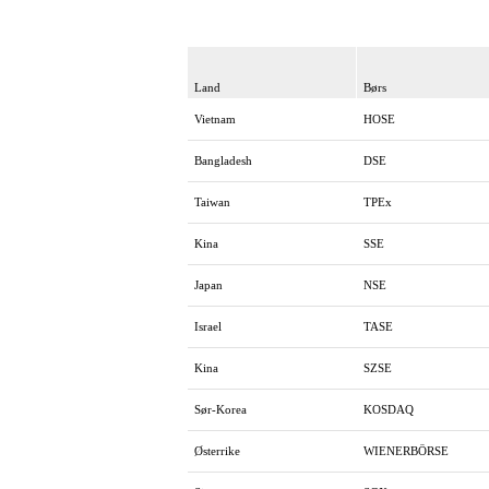
Land
Børs
Vietnam
HOSE
Bangladesh
DSE
Taiwan
TPEx
Kina
SSE
Japan
NSE
Israel
TASE
Kina
SZSE
Sør-Korea
KOSDAQ
Østerrike
WIENERBÖRSE