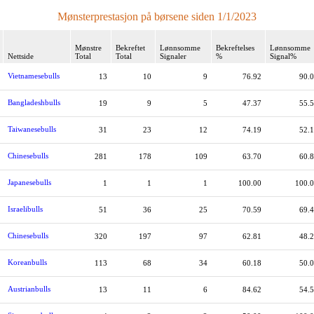
Mønsterprestasjon på børsene siden 1/1/2023
Mønstre
Bekreftet
Lønnsomme
Bekreftelses
Lønnsomme
Nettside
Total
Total
Signaler
%
Signal%
Vietnamesebulls
13
10
9
76.92
90.
Bangladeshbulls
19
9
5
47.37
55.
Taiwanesebulls
31
23
12
74.19
52.
Chinesebulls
281
178
109
63.70
60.
Japanesebulls
1
1
1
100.00
100.
Israelibulls
51
36
25
70.59
69.
Chinesebulls
320
197
97
62.81
48.
Koreanbulls
113
68
34
60.18
50.
Austrianbulls
13
11
6
84.62
54.