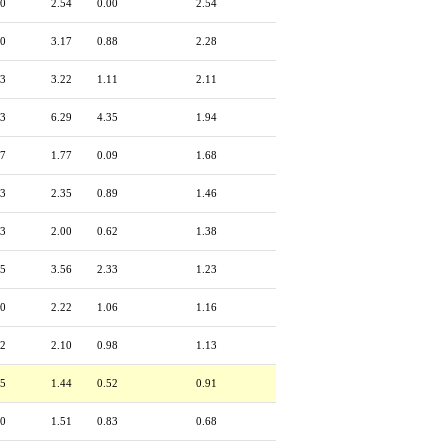
00
2.54
0.00
2.54
00
3.17
0.88
2.28
33
3.22
1.11
2.11
33
6.29
4.35
1.94
67
1.77
0.09
1.68
13
2.35
0.89
1.46
03
2.00
0.62
1.38
85
3.56
2.33
1.23
00
2.22
1.06
1.16
22
2.10
0.98
1.13
85
1.44
0.52
0.91
00
1.51
0.83
0.68