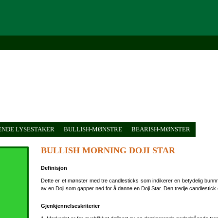
NDE LYSESTAKER
BULLISH-MØNSTRE
BEARISH-MØNSTER
BULLISH MORNING DOJI STAR
Definisjon
Dette er et mønster med tre candlesticks som indikerer en betydelig bunnre
av en Doji som gapper ned for å danne en Doji Star. Den tredje candlestick e
Gjenkjennelseskriterier