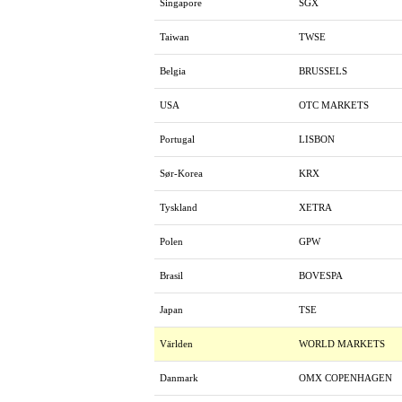
Singapore
SGX
Taiwan
TWSE
Belgia
BRUSSELS
USA
OTC MARKETS
Portugal
LISBON
Sør-Korea
KRX
Tyskland
XETRA
Polen
GPW
Brasil
BOVESPA
Japan
TSE
Världen
WORLD MARKETS
Danmark
OMX COPENHAGEN