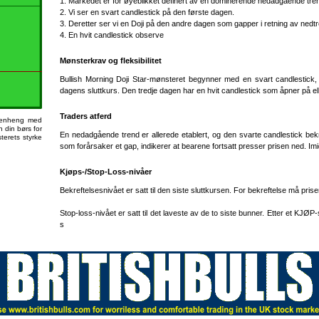
1. Markedet er for øyeblikket definert av en dominerende nedadgående tre
2. Vi ser en svart candlestick på den første dagen.
3. Deretter ser vi en Doji på den andre dagen som gapper i retning av nedt
4. En hvit candlestick observe
Mønsterkrav og fleksibilitet
Bullish Morning Doji Star-mønsteret begynner med en svart candlestick,
dagens sluttkurs. Den tredje dagen har en hvit candlestick som åpner på ell
Traders atferd
mmenheng med
 din børs for
En nedadgående trend er allerede etablert, og den svarte candlestick bek
terets styrke
som forårsaker et gap, indikerer at bearene fortsatt presser prisen ned. Im
Kjøps-/Stop-Loss-nivåer
Bekreftelsesnivået er satt til den siste sluttkursen. For bekreftelse må prise
Stop-loss-nivået er satt til det laveste av de to siste bunner. Etter et KJØP
s