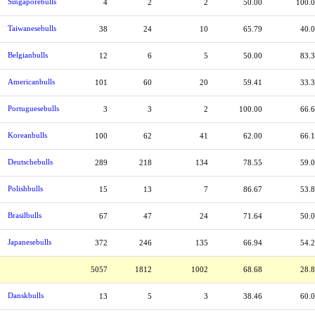
Singaporebulls
4
2
2
50.00
100.
Taiwanesebulls
38
24
10
65.79
40.
Belgianbulls
12
6
5
50.00
83.
Americanbulls
101
60
20
59.41
33.
Portuguesebulls
3
3
2
100.00
66.
Koreanbulls
100
62
41
62.00
66.
Deutschebulls
289
218
134
78.55
59.
Polishbulls
15
13
7
86.67
53.
Brasilbulls
67
47
24
71.64
50.
Japanesebulls
372
246
135
66.94
54.
5057
1812
1002
68.68
28.
Danskbulls
13
5
3
38.46
60.