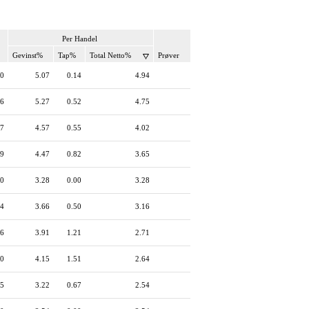
Per Handel
Gevinst%
Tap%
Total Netto%
Prøver
00
5.07
0.14
4.94
56
5.27
0.52
4.75
17
4.57
0.55
4.02
89
4.47
0.82
3.65
00
3.28
0.00
3.28
44
3.66
0.50
3.16
26
3.91
1.21
2.71
00
4.15
1.51
2.64
55
3.22
0.67
2.54