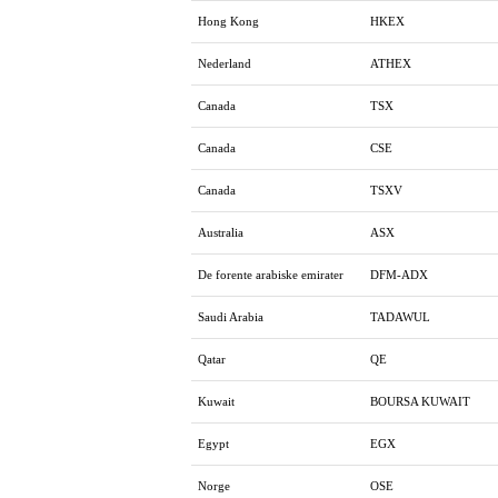
Hong Kong
HKEX
Nederland
ATHEX
Canada
TSX
Canada
CSE
Canada
TSXV
Australia
ASX
De forente arabiske emirater
DFM-ADX
Saudi Arabia
TADAWUL
Qatar
QE
Kuwait
BOURSA KUWAIT
Egypt
EGX
Norge
OSE