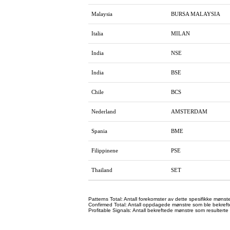
Malaysia
BURSA MALAYSIA
Italia
MILAN
India
NSE
India
BSE
Chile
BCS
Nederland
AMSTERDAM
Spania
BME
Filippinene
PSE
Thailand
SET
Patterns Total: Antall forekomster av dette spesifikke mønste
Confirmed Total: Antall oppdagede mønstre som ble bekreftet 
Profitable Signals: Antall bekreftede mønstre som resulterte