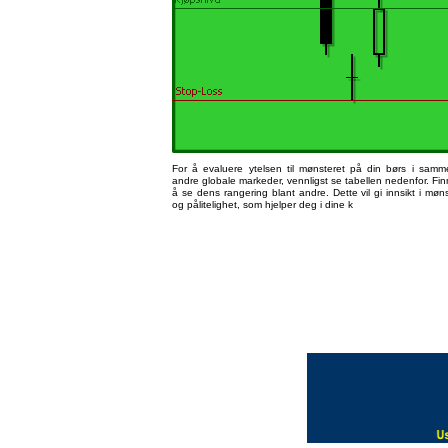
For å evaluere ytelsen til mønsteret på din børs i sa
andre globale markeder, vennligst se tabellen nedenfor. Finn
å se dens rangering blant andre. Dette vil gi innsikt i møns
og pålitelighet, som hjelper deg i dine k