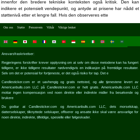
innenfor den bredere tekniske konteksten også kritisk. Den kan
indikere et potensielt vendepunkt, og antyde at prisene har nådd et
støttenivå etter et lengre fall. Hvis den observeres ette
Om oss
Støtte
Personvern
Vilkår
Viktige lenker
Ansvarsfraskrivelser:
Regjeringens forskrifter krever opplysning om at selv om disse metodene kan ha fungert
tidligere, er ikke tidligere resultater nødvendigvis en indikasjon på fremtidige resultater.
Selv om det er potensial for fortjeneste, er det også risiko for tap. Det e
Candlesticker.com er et uavhengig og gratis nettsted, og alle tjenestene levert av
Americanbulls.com LLC på Candlesticker.com er helt gratis. Americanbulls.com LLC
mottar ingen kompensasjon ved noen direkte eller indirekte midler fra besøkende og
brukere
Du godtar at Candlesticker.com og Americanbulls.com LLC, dets morselskap,
datterselskaper, tilknyttede selskaper, offiserer og ansatte ikke skal være ansvarlige for
noen direkte, indirekte, tilfeldige, spesielle eller følgeskader.