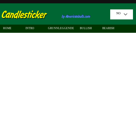
NO
HOME
INTRO
GRUNNLEGGENDE
BULLISH
BEARISH