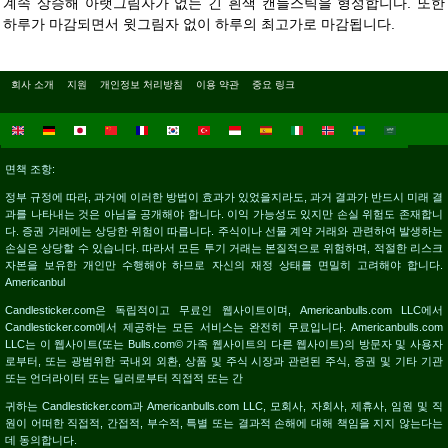
계속 상승해 아랫그림자가 없는 긴 흰색 캔들스틱을 형성합니다. 또한
하루가 마감되면서 윗그림자 없이 하루의 최고가로 마감됩니다.
회사 소개
지원
개인정보 처리방침
이용 약관
중요 링크
면책 조항:
정부 규정에 따라, 과거에 이러한 방법이 효과가 있었을지라도, 과거 결과가 반드시 미래 결
과를 나타내는 것은 아님을 공개해야 합니다. 이익 가능성도 있지만 손실 위험도 존재합니
다. 증권 거래에는 상당한 위험이 따릅니다. 주식이나 선물 계약 거래와 관련하여 발생하는
손실은 상당할 수 있습니다. 따라서 모든 투기 거래는 본질적으로 위험하며, 적절한 리스크
자본을 보유한 개인만 수행해야 하므로 자신의 재정 상태를 면밀히 고려해야 합니다.
Americanbul
Candlesticker.com은 독립적이고 무료인 웹사이트이며, Americanbulls.com LLC에서
Candlesticker.com에서 제공하는 모든 서비스는 완전히 무료입니다. Americanbulls.com
LLC는 이 웹사이트(또는 Bulls.com© 가족 웹사이트의 다른 웹사이트)의 방문자 및 사용자
로부터, 또는 광범위한 국내외 외환, 상품 및 주식 시장과 관련된 주식, 증권 및 기타 기관
또는 언더라이터 또는 딜러로부터 직접적 또는 간
귀하는 Candlesticker.com과 Americanbulls.com LLC, 모회사, 자회사, 제휴사, 임원 및 직
원이 어떠한 직접적, 간접적, 부수적, 특별 또는 결과적 손해에 대해 책임을 지지 않는다는
데 동의합니다.