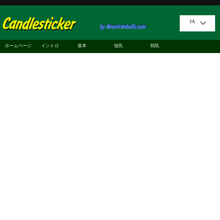
JA
ホームページ
イントロ
基本
強気
弱気