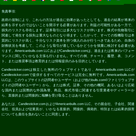
免責事項:
政府の規制により、これらの方法が過去に効果があったとしても、過去の結果が将来の
結果を示すものではないことを開示する必要があります。利益の可能性がある一方で、
損失のリスクも存在します。証券取引には多大なリスクが伴います。株式や先物取引に
関連して発生する損失は重大なものとなり得ます。したがって、すべての投機取引は本
質的にリスクが高く、十分なリスク資本を持つ個人のみが行うべきであるため、自身の
財務状況を考慮して、このような取引が適しているかどうかを慎重に検討する必要があ
ります。Americanbulls.com LLCおよびCandlesticker.comは、過去または将来のパフォー
マンスに関していかなる主張も行いません。すべての例、チャート、履歴、表、コメン
ト、または推奨事項は教育的または情報提供のみを目的としています。
Candlesticker.comは独立した無料のウェブサイトであり、Americanbulls.com LLCが
Candlesticker.comで提供するすべてのサービスは完全に無料です。Americanbulls.com
LLCは、このウェブサイトの訪問者やユーザー（および他のbulls.com©ファミリウェブサ
イトの訪問者やユーザー）から、または株式、証券、その他の機関、あるいはより広範
な国内または国際的な外国為替、商品、株式市場に関連する引受業者やディーラーか
ら、直接的または間接的に報酬を受け取ることはありません。
あなたは、Candlesticker.comおよびAmericanbulls.com LLC、その親会社、子会社、関連
会社、役員および従業員が、いかなる直接的、間接的、偶発的、特別または結果的損害
についても責任を負わないことに同意します。