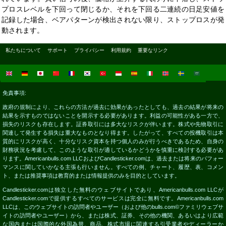
プロスレベルを下回って閉じるか、それを下回る二連続の日足安値を
記録した場合、ベアパターンが検出されない限り、ストップロスが発
動されます。
私たちについて
サポート
プライバシー
利用規約
重要なリンク
免責事項:
政府の規制により、これらの方法が過去に効果があったとしても、過去の結果が将来の
結果を示すものではないことを開示する必要があります。利益の可能性がある一方で、
損失のリスクも存在します。証券取引には多大なリスクが伴います。株式や先物取引に
関連して発生する損失は重大なものとなり得ます。したがって、すべての投機取引は本
質的にリスクが高く、十分なリスク資本を持つ個人のみが行うべきであるため、自身の
財務状況を考慮して、このような取引が適しているかどうかを慎重に検討する必要があ
ります。Americanbulls.com LLCおよびCandlesticker.comは、過去または将来のパフォー
マンスに関していかなる主張も行いません。すべての例、チャート、履歴、表、コメン
ト、または推奨事項は教育的または情報提供のみを目的としています。
Candlesticker.comは独立した無料のウェブサイトであり、Americanbulls.com LLCが
Candlesticker.comで提供するすべてのサービスは完全に無料です。Americanbulls.com
LLCは、このウェブサイトの訪問者やユーザー（および他のbulls.com©ファミリウェブサ
イトの訪問者やユーザー）から、または株式、証券、その他の機関、あるいはより広範
な国内または国際的な外国為替、商品、株式市場に関連する引受業者やディーラーか