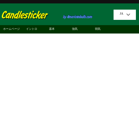
JA
ホームページ
イントロ
基本
強気
弱気