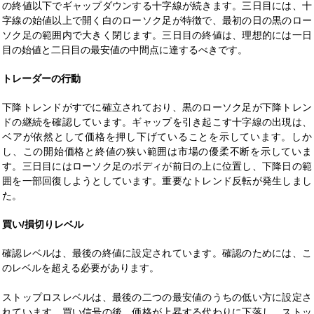
の終値以下でギャップダウンする十字線が続きます。三日目には、十
字線の始値以上で開く白のローソク足が特徴で、最初の日の黒のロー
ソク足の範囲内で大きく閉じます。三日目の終値は、理想的には一日
目の始値と二日目の最安値の中間点に達するべきです。
トレーダーの行動
下降トレンドがすでに確立されており、黒のローソク足が下降トレン
ドの継続を確認しています。ギャップを引き起こす十字線の出現は、
ベアが依然として価格を押し下げていることを示しています。しか
し、この開始価格と終値の狭い範囲は市場の優柔不断を示していま
す。三日目にはローソク足のボディが前日の上に位置し、下降日の範
囲を一部回復しようとしています。重要なトレンド反転が発生しまし
た。
買い/損切りレベル
確認レベルは、最後の終値に設定されています。確認のためには、こ
のレベルを超える必要があります。
ストップロスレベルは、最後の二つの最安値のうちの低い方に設定さ
れています。買い信号の後、価格が上昇する代わりに下落し、ストッ