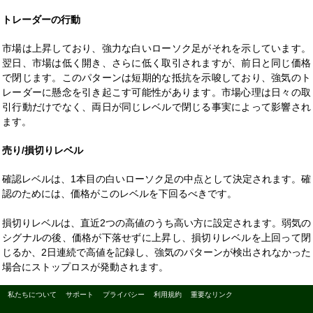
トレーダーの行動
市場は上昇しており、強力な白いローソク足がそれを示しています。
翌日、市場は低く開き、さらに低く取引されますが、前日と同じ価格
で閉じます。このパターンは短期的な抵抗を示唆しており、強気のト
レーダーに懸念を引き起こす可能性があります。市場心理は日々の取
引行動だけでなく、両日が同じレベルで閉じる事実によって影響され
ます。
売り/損切りレベル
確認レベルは、1本目の白いローソク足の中点として決定されます。確
認のためには、価格がこのレベルを下回るべきです。
損切りレベルは、直近2つの高値のうち高い方に設定されます。弱気の
シグナルの後、価格が下落せずに上昇し、損切りレベルを上回って閉
じるか、2日連続で高値を記録し、強気のパターンが検出されなかった
場合にストップロスが発動されます。
私たちについて
サポート
プライバシー
利用規約
重要なリンク