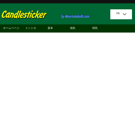
JA
ホームページ
イントロ
基本
強気
弱気