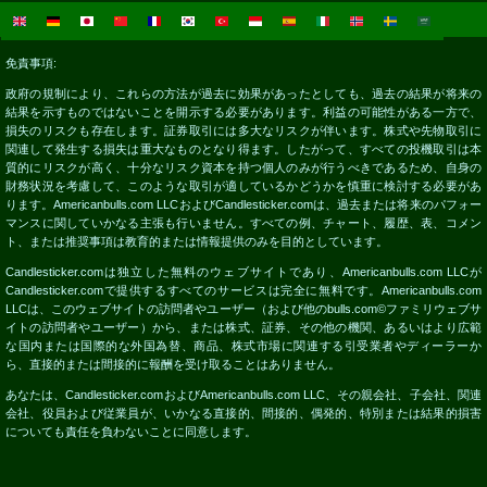
免責事項:
政府の規制により、これらの方法が過去に効果があったとしても、過去の結果が将来の
結果を示すものではないことを開示する必要があります。利益の可能性がある一方で、
損失のリスクも存在します。証券取引には多大なリスクが伴います。株式や先物取引に
関連して発生する損失は重大なものとなり得ます。したがって、すべての投機取引は本
質的にリスクが高く、十分なリスク資本を持つ個人のみが行うべきであるため、自身の
財務状況を考慮して、このような取引が適しているかどうかを慎重に検討する必要があ
ります。Americanbulls.com LLCおよびCandlesticker.comは、過去または将来のパフォー
マンスに関していかなる主張も行いません。すべての例、チャート、履歴、表、コメン
ト、または推奨事項は教育的または情報提供のみを目的としています。
Candlesticker.comは独立した無料のウェブサイトであり、Americanbulls.com LLCが
Candlesticker.comで提供するすべてのサービスは完全に無料です。Americanbulls.com
LLCは、このウェブサイトの訪問者やユーザー（および他のbulls.com©ファミリウェブサ
イトの訪問者やユーザー）から、または株式、証券、その他の機関、あるいはより広範
な国内または国際的な外国為替、商品、株式市場に関連する引受業者やディーラーか
ら、直接的または間接的に報酬を受け取ることはありません。
あなたは、Candlesticker.comおよびAmericanbulls.com LLC、その親会社、子会社、関連
会社、役員および従業員が、いかなる直接的、間接的、偶発的、特別または結果的損害
についても責任を負わないことに同意します。