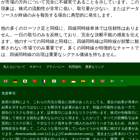
が市場の方向について完全に不確実であることを示しています。この
現象は、株式の流動性が非常に低い、取引量が少ない、またはデータ
ソースが終値のみを報告する場合に典型的に発生します。
他の多くのローソク足と同様に、四値同時線単体では信頼性はありま
せん。一日の取引のみを反映しており、完全な決断不能の感覚を伝え
ます。他のすべての同時線と同様に、四値同時線は同時線が頻繁に観
察されない市場でのみ重要です。多くの同時線が特徴的なチャートで
は、四値同時線の出現は重要なシグナル価値を持ちません。
私たちについて
サポート
プライバシー
利用規約
重要なリンク
免責事項:
政府の規制により、これらの方法が過去に効果があったとしても、過去の結果が将来の
結果を示すものではないことを開示する必要があります。利益の可能性がある一方で、
損失のリスクも存在します。証券取引には多大なリスクが伴います。株式や先物取引に
関連して発生する損失は重大なものとなり得ます。したがって、すべての投機取引は本
質的にリスクが高く、十分なリスク資本を持つ個人のみが行うべきであるため、自身の
財務状況を考慮して、このような取引が適しているかどうかを慎重に検討する必要があ
ります。Americanbulls.com LLCおよびCandlesticker.comは、過去または将来のパフォー
マンスに関していかなる主張も行いません。すべての例、チャート、履歴、表、コメン