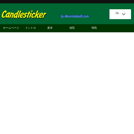
JA
ホームページ
イントロ
基本
強気
弱気