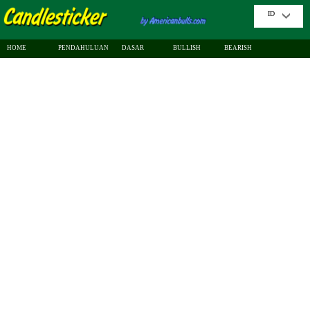
ID
HOME
PENDAHULUAN
DASAR
BULLISH
BEARISH