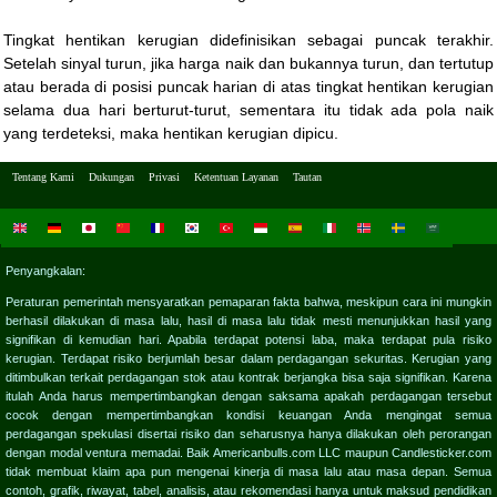
Tingkat hentikan kerugian didefinisikan sebagai puncak terakhir.
Setelah sinyal turun, jika harga naik dan bukannya turun, dan tertutup
atau berada di posisi puncak harian di atas tingkat hentikan kerugian
selama dua hari berturut-turut, sementara itu tidak ada pola naik
yang terdeteksi, maka hentikan kerugian dipicu.
Tentang Kami
Dukungan
Privasi
Ketentuan Layanan
Tautan
Penyangkalan:
Peraturan pemerintah mensyaratkan pemaparan fakta bahwa, meskipun cara ini mungkin
berhasil dilakukan di masa lalu, hasil di masa lalu tidak mesti menunjukkan hasil yang
signifikan di kemudian hari. Apabila terdapat potensi laba, maka terdapat pula risiko
kerugian. Terdapat risiko berjumlah besar dalam perdagangan sekuritas. Kerugian yang
ditimbulkan terkait perdagangan stok atau kontrak berjangka bisa saja signifikan. Karena
itulah Anda harus mempertimbangkan dengan saksama apakah perdagangan tersebut
cocok dengan mempertimbangkan kondisi keuangan Anda mengingat semua
perdagangan spekulasi disertai risiko dan seharusnya hanya dilakukan oleh perorangan
dengan modal ventura memadai. Baik Americanbulls.com LLC maupun Candlesticker.com
tidak membuat klaim apa pun mengenai kinerja di masa lalu atau masa depan. Semua
contoh, grafik, riwayat, tabel, analisis, atau rekomendasi hanya untuk maksud pendidikan