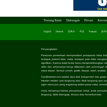
Tentang Kami
Dukungan
Privasi
Ketent
English
Deutsch
日本の
中文
Français
한국
Penyangkalan:
Peraturan pemerintah mensyaratkan pemaparan fakta bahwa,
terdapat potensi laba, maka terdapat pula risiko kerugia
signifikan. Karena itulah Anda harus mempertimbangkan
risiko dan seharusnya hanya dilakukan oleh perorangan 
masa depan. Semua contoh, grafik, riwayat, tabel, analisi
Candlesticker.com adalah situs web independen dan grati
imbalan melalui cara langsung atau tidak langsung apa pun 
agen mana pun yang tergabung dalam pasar valas, komoditas
Anda menyetujui bahwa perusahaan induk, anak perusahaan
langsung, tidak disengaja, khusus atau konsekuensial.