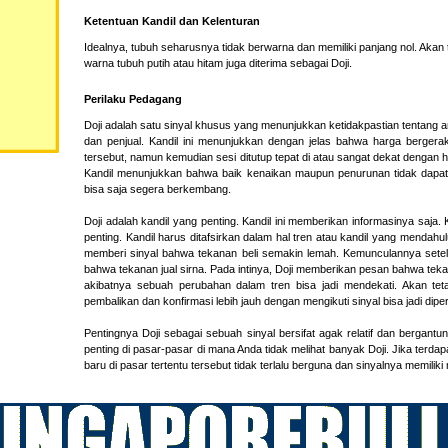
Ketentuan Kandil dan Kelenturan
Idealnya, tubuh seharusnya tidak berwarna dan memiliki panjang nol. Akan 
warna tubuh putih atau hitam juga diterima sebagai Doji.
Perilaku Pedagang
Doji adalah satu sinyal khusus yang menunjukkan ketidakpastian tentang 
dan penjual. Kandil ini menunjukkan dengan jelas bahwa harga berger
tersebut, namun kemudian sesi ditutup tepat di atau sangat dekat dengan
Kandil menunjukkan bahwa baik kenaikan maupun penurunan tidak dapat m
bisa saja segera berkembang.
Doji adalah kandil yang penting. Kandil ini memberikan informasinya saja. K
penting. Kandil harus ditafsirkan dalam hal tren atau kandil yang mendahul
memberi sinyal bahwa tekanan beli semakin lemah. Kemunculannya setel
bahwa tekanan jual sirna. Pada intinya, Doji memberikan pesan bahwa te
akibatnya sebuah perubahan dalam tren bisa jadi mendekati. Akan tetap
pembalikan dan konfirmasi lebih jauh dengan mengikuti sinyal bisa jadi dip
Pentingnya Doji sebagai sebuah sinyal bersifat agak relatif dan bergantu
penting di pasar-pasar di mana Anda tidak melihat banyak Doji. Jika terdap
baru di pasar tertentu tersebut tidak terlalu berguna dan sinyalnya memiliki 