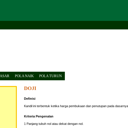
DASAR
POLA NAIK
POLA TURUN
DOJI
Definisi
Kandil ini terbentuk ketika harga pembukaan dan penutupan pada dasarnya
Kriteria Pengenalan
1 Panjang tubuh nol atau dekat dengan nol.