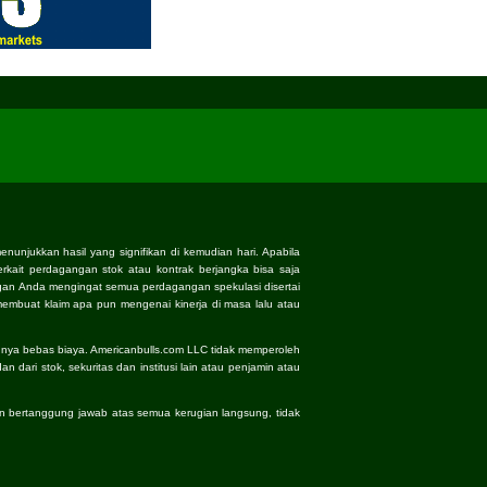
nunjukkan hasil yang signifikan di kemudian hari. Apabila
terkait perdagangan stok atau kontrak berjangka bisa saja
an Anda mengingat semua perdagangan spekulasi disertai
embuat klaim apa pun mengenai kinerja di masa lalu atau
hnya bebas biaya. Americanbulls.com LLC tidak memperoleh
 dari stok, sekuritas dan institusi lain atau penjamin atau
an bertanggung jawab atas semua kerugian langsung, tidak