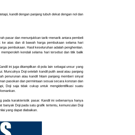
tetapi, kandil dengan panjang tubuh dekat dengan nol dan
arah pasar dan menunjukkan tarik-menarik antara pembeli
ak ke atas dan di bawah harga pembukaan selama hari
 harga pembukaan. Hasil keseluruhan adalah penghentian.
emperoleh kendali selama hari tersebut dan titik balik
andil ini juga ditampilkan di pola lain sebagai unsur yang
ui. Munculnya Doji setelah kandil putih awal atau panjang
ah penurunan atau kandil hitam panjang memberi sinyal
kanan pasokan dan permintaan sesuai secara konstan dan
i, Doji saja tidak cukup untuk mengidentifikasi suatu
erkenankan.
ng pada karakteristik pasar. Kandil ini sebenarnya hanya
at banyak Doji pada satu grafik tertentu, kemunculan Doji
nilai yang dapat diabaikan.