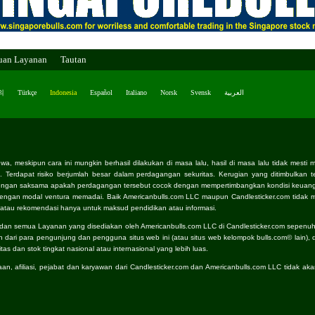
uan Layanan
Tautan
의
Türkçe
Indonesia
Español
Italiano
Norsk
Svensk
العربية
 meskipun cara ini mungkin berhasil dilakukan di masa lalu, hasil di masa lalu tidak mesti me
n. Terdapat risiko berjumlah besar dalam perdagangan sekuritas. Kerugian yang ditimbulkan 
 dengan saksama apakah perdagangan tersebut cocok dengan mempertimbangkan kondisi keuang
dengan modal ventura memadai. Baik Americanbulls.com LLC maupun Candlesticker.com tidak m
s, atau rekomendasi hanya untuk maksud pendidikan atau informasi.
s dan semua Layanan yang disediakan oleh Americanbulls.com LLC di Candlesticker.com sepenu
dari para pengunjung dan pengguna situs web ini (atau situs web kelompok bulls.com© lain), dan
 dan stok tingkat nasional atau internasional yang lebih luas.
, afiliasi, pejabat dan karyawan dari Candlesticker.com dan Americanbulls.com LLC tidak ak