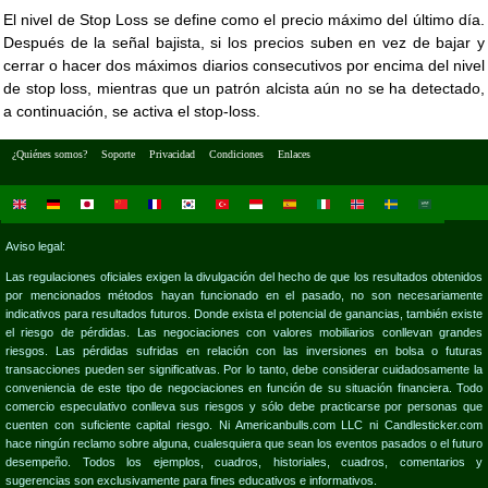
El nivel de Stop Loss se define como el precio máximo del último día.
Después de la señal bajista, si los precios suben en vez de bajar y
cerrar o hacer dos máximos diarios consecutivos por encima del nivel
de stop loss, mientras que un patrón alcista aún no se ha detectado,
a continuación, se activa el stop-loss.
¿Quiénes somos?
Soporte
Privacidad
Condiciones
Enlaces
Aviso legal:
Las regulaciones oficiales exigen la divulgación del hecho de que los resultados obtenidos
por mencionados métodos hayan funcionado en el pasado, no son necesariamente
indicativos para resultados futuros. Donde exista el potencial de ganancias, también existe
el riesgo de pérdidas. Las negociaciones con valores mobiliarios conllevan grandes
riesgos. Las pérdidas sufridas en relación con las inversiones en bolsa o futuras
transacciones pueden ser significativas. Por lo tanto, debe considerar cuidadosamente la
conveniencia de este tipo de negociaciones en función de su situación financiera. Todo
comercio especulativo conlleva sus riesgos y sólo debe practicarse por personas que
cuenten con suficiente capital riesgo. Ni Americanbulls.com LLC ni Candlesticker.com
hace ningún reclamo sobre alguna, cualesquiera que sean los eventos pasados o el futuro
desempeño. Todos los ejemplos, cuadros, historiales, cuadros, comentarios y
sugerencias son exclusivamente para fines educativos e informativos.