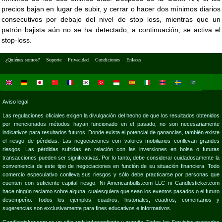
precios bajan en lugar de subir, y cerrar o hacer dos mínimos diarios
consecutivos por debajo del nivel de stop loss, mientras que un
patrón bajista aún no se ha detectado, a continuación, se activa el
stop-loss.
¿Quiénes somos?
Soporte
Privacidad
Condiciones
Enlaces
Aviso legal:
Las regulaciones oficiales exigen la divulgación del hecho de que los resultados obtenidos
por mencionados métodos hayan funcionado en el pasado, no son necesariamente
indicativos para resultados futuros. Donde exista el potencial de ganancias, también existe
el riesgo de pérdidas. Las negociaciones con valores mobiliarios conllevan grandes
riesgos. Las pérdidas sufridas en relación con las inversiones en bolsa o futuras
transacciones pueden ser significativas. Por lo tanto, debe considerar cuidadosamente la
conveniencia de este tipo de negociaciones en función de su situación financiera. Todo
comercio especulativo conlleva sus riesgos y sólo debe practicarse por personas que
cuenten con suficiente capital riesgo. Ni Americanbulls.com LLC ni Candlesticker.com
hace ningún reclamo sobre alguna, cualesquiera que sean los eventos pasados o el futuro
desempeño. Todos los ejemplos, cuadros, historiales, cuadros, comentarios y
sugerencias son exclusivamente para fines educativos e informativos.