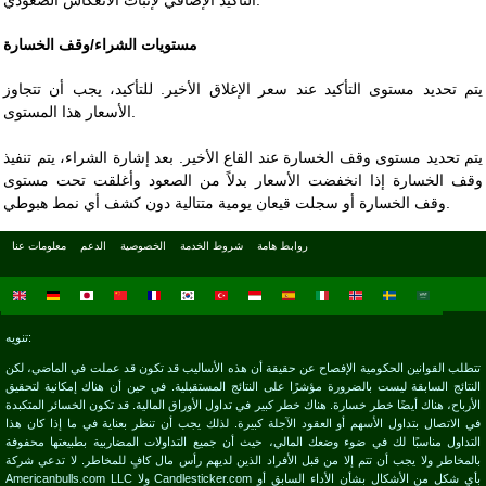
التأكيد الإضافي لإثبات الانعكاس الصعودي.
مستويات الشراء/وقف الخسارة
يتم تحديد مستوى التأكيد عند سعر الإغلاق الأخير. للتأكيد، يجب أن تتجاوز
الأسعار هذا المستوى.
يتم تحديد مستوى وقف الخسارة عند القاع الأخير. بعد إشارة الشراء، يتم تنفيذ
وقف الخسارة إذا انخفضت الأسعار بدلاً من الصعود وأغلقت تحت مستوى
وقف الخسارة أو سجلت قيعان يومية متتالية دون كشف أي نمط هبوطي.
روابط هامة
شروط الخدمة
الخصوصية
الدعم
معلومات عنا
تنويه:
تتطلب القوانين الحكومية الإفصاح عن حقيقة أن هذه الأساليب قد تكون قد عملت في الماضي، لكن
النتائج السابقة ليست بالضرورة مؤشرًا على النتائج المستقبلية. في حين أن هناك إمكانية لتحقيق
الأرباح، هناك أيضًا خطر خسارة. هناك خطر كبير في تداول الأوراق المالية. قد تكون الخسائر المتكبدة
في الاتصال بتداول الأسهم أو العقود الآجلة كبيرة. لذلك يجب أن تنظر بعناية في ما إذا كان هذا
التداول مناسبًا لك في ضوء وضعك المالي، حيث أن جميع التداولات المضاربية بطبيعتها محفوفة
بالمخاطر ولا يجب أن تتم إلا من قبل الأفراد الذين لديهم رأس مال كافٍ للمخاطر. لا تدعي شركة
Americanbulls.com LLC ولا Candlesticker.com بأي شكل من الأشكال بشأن الأداء السابق أو